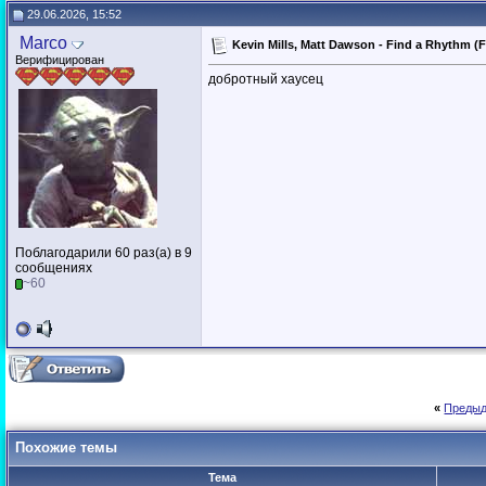
29.06.2026, 15:52
Marco
Kevin Mills, Matt Dawson - Find a Rhythm (F
Верифицирован
добротный хаусец
Поблагодарили 60 раз(а) в 9
сообщениях
~60
«
Предыд
Похожие темы
Тема