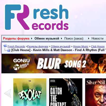
Разделы форума
Обмен музыкой
Поиск (заказ)
Новости
Fresh Records
>
Разделы форума
>
Обмен музыкой
>
House Music
>
Club House
[Club House] - Kevin Mills & Matt Dawson - Find A Rhythm (Full 