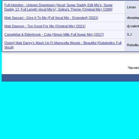
Full Intention - Uptown Downtown (Vocal; Sugar Daddy Edit Mix's; Sugar
Liman
Daddy 12; Full Length Vocal Mix's); Solina's Theme (Original Mix) [1996]
Matt Sassari - Give It To Me (Full Vocal Mix - Extended) [2021]
disepti
Matt Dawson - Too Good For Me (Original Mix) [2021]
dj.valen
Camelphat & Elderbrook - Cola (Simon Mills Full Sugar Mix) [2017]
S.J
[2step] Matt Darey's Mash Up Ft Marecella Woods - Beautiful (Dubaholics Full
Rebelli
Vocal)
Часово