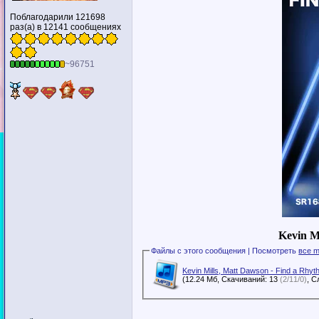
Поблагодарили 121698
раз(а) в 12141 сообщениях
~96751
Kevin M
Файлы с этого сообщения | Посмотреть
все m
Kevin Mills, Matt Dawson - Find a Rhyt
(12.24 Мб, Скачиваний: 13
(2/11/0)