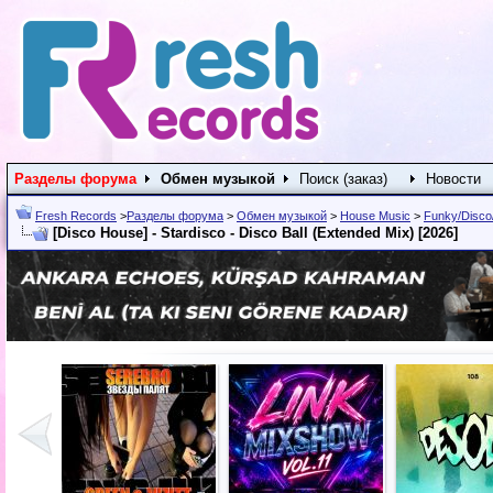
Разделы форума
Обмен музыкой
Поиск (заказ)
Новости
Fresh Records
>
Разделы форума
>
Обмен музыкой
>
House Music
>
Funky/Disco/
[Disco House] - Stardisco - Disco Ball (Extended Mix) [2026]