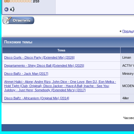
:
2/10
«
Предыд
Похожие темы
Тема
Disco Gurls - Disco Party (Extended Mix) [2026]
Liman
Departamento - Shiny Disco Ball (Extended Mix) [2025]
ACTIV 
Disco Ball'z - Jack Man [2017]
Ministry
Ahmet Halici - Alone; Andre Rizo, John Dice - One Love; Ben DJ, Eon Melka -
Hold Tight (Club; Original); Disco Jacker - Have A Ball; Inache - See You;
MCDEN
Juloboy - Just Here; Somebody (Extended Mix's) [2017]
Disco Ball'z - Africanism (Original Mix) [2014]
4iller
Часово