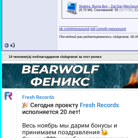
Shakira, Burna Boy - Dai Dai (MesSo
(8.70 Мб, Скачиваний: 55
(0/17/38)
__________________
vk.com/messound
pdj.com/dj.messound
Последний раз редактировалось clubgranat, 06.0
14 человек(а) поблагодарили clubgranat за этот релиз: