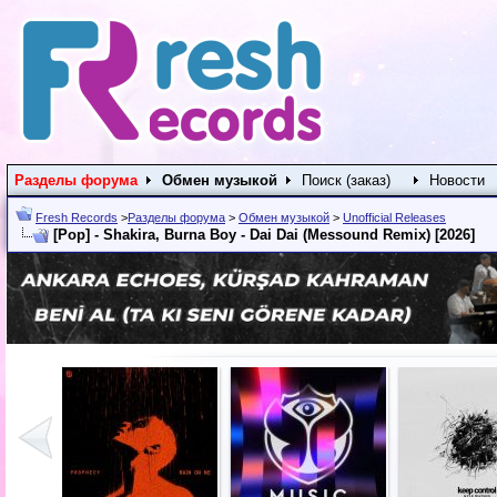
Разделы форума
Обмен музыкой
Поиск (заказ)
Новости
Fresh Records
>
Разделы форума
>
Обмен музыкой
>
Unofficial Releases
[Pop] - Shakira, Burna Boy - Dai Dai (Messound Remix) [2026]