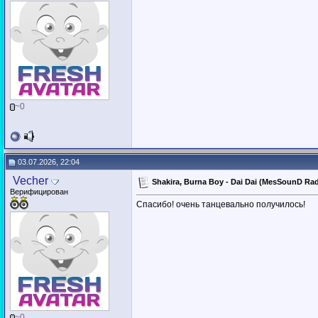
~0
03.07.2026, 22:04
Vecher
Shakira, Burna Boy - Dai Dai (MesSounD Ra
Верифицирован
Спасибо! очень танцевально получилось!
~0