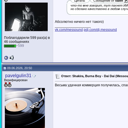
Цитата:
Сообщение от
valen
что-то мне говорит, тут пахнет И
но сделано качественно в любом слу
Абсолютно ничего нет такого)
__________________
vk.com/messound
pdj.com/dj.messound
Поблагодарили 599 раз(а) в
46 сообщениях
~599
09.06.2026, 20:50
pavelgulin31
Ответ: Shakira, Burna Boy - Dai Dai (Messo
Верифицирован
Весьма удачная коммерция получилась, спас