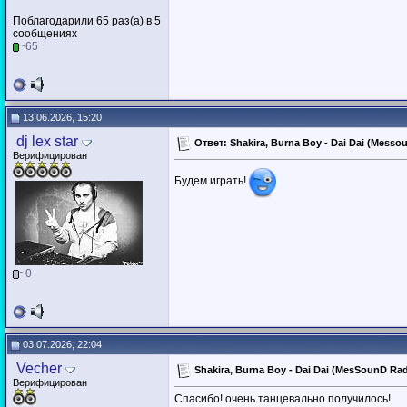
Поблагодарили 65 раз(а) в 5
сообщениях
~65
13.06.2026, 15:20
dj lex star
Ответ: Shakira, Burna Boy - Dai Dai (Messo
Верифицирован
Будем играть!
~0
03.07.2026, 22:04
Vecher
Shakira, Burna Boy - Dai Dai (MesSounD Ra
Верифицирован
Спасибо! очень танцевально получилось!