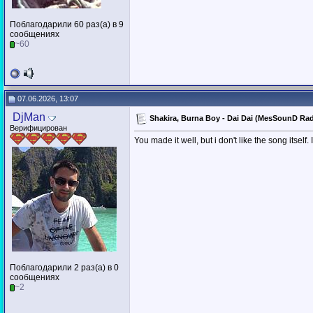
Поблагодарили 60 раз(а) в 9
сообщениях
~60
07.06.2026, 13:07
DjMan
Shakira, Burna Boy - Dai Dai (MesSounD Ra
Верифицирован
You made it well, but i don't like the song itsel
Поблагодарили 2 раз(а) в 0
сообщениях
~2