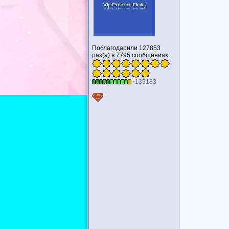
Поблагодарили 127853
раз(а) в 7795 сообщениях
~135183