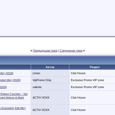
«
Предыдущая тема
|
Следующая тема
»
Автор
Раздел
Mix) [2026]
Liman
Club House
ended Mix) [2026]
VipPromo Only
Exclusive Promo VIP zone
[2026]
valente
Exclusive Promo VIP zone
 Robert Courtois – Set
Grant Nelson & Mark
ACTIV VOXX
Club House
 Extended; Edit Mix)
ACTIV VOXX
Club House