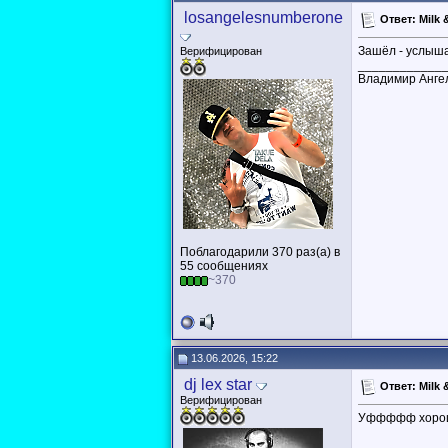
losangelesnumberone
Ответ: Milk &
Зашёл - услышал
Верифицирован
____________
Владимир Анге
Поблагодарили 370 раз(а) в
55 сообщениях
~370
13.06.2026, 15:22
dj lex star
Ответ: Milk &
Верифицирован
Уффффф хорош