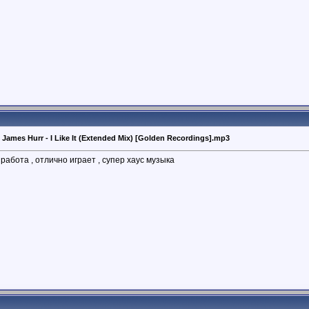
, James Hurr - I Like It (Extended Mix) [Golden Recordings].mp3
работа , отлично играет , супер хаус музыка