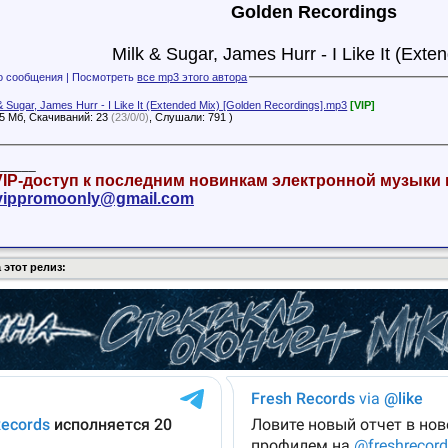
Golden Recordings
Milk & Sugar, James Hurr - I Like It (Exte
Файлы с этого сообщения | Посмотреть
все mp3 этого автора
& Sugar, James Hurr - I Like It (Extended Mix) [Golden Recordings].mp3
[VIP]
15 Мб, Скачиваний: 23
(23/0/0)
, Слушали: 791 )
______
IP-доступ к последним новинкам электронной музыки
vippromoonly@gmail.com
 этот релиз: