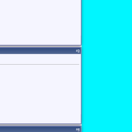
#
3
#
4