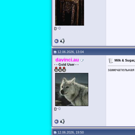
~0
12.06.2026, 13:04
davinci.au
Milk & Sugar
- - Gold User - -
замечательная 
~0
12.06.2026, 19:50