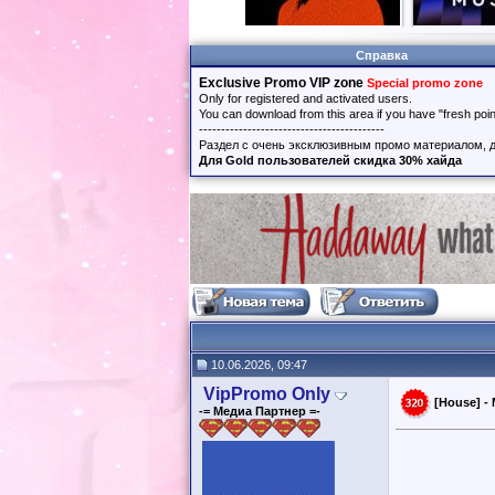
Справка
Exclusive Promo VIP zone
Special promo zone
Only for registered and activated users.
You can download from this area if you have "fresh poi
------------------------------------------
Раздел с очень эксклюзивным промо материалом, д
Для Gold пользователей скидка 30% хайда
10.06.2026, 09:47
VipPromo Only
[House] - 
-= Медиа Партнер =-