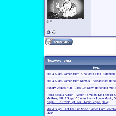
~0
Похожие темы
Тема
Milk & Sugar, James Hurr - One More Time (Extended 
Milk & Sugar, James Hurr, Nomfusi - African Heat (Ext
Supafly, James Hurr - Let's Get Down (Extended Mix) 
Radio Slave & Audion – Mouth To Mouth; Nic Fanciulli &
Me Free; Milk & Sugar & James Hurr – I Love Music; 
Knight – Do It Y'all; Sgt Slick - Night People [2024]
Milk & Sugar - Let The Sun Shine (James Hurr Scorchio
[2024]