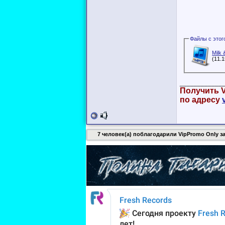
Milk 
(11.
____________
Получить V
по адресу
7 человек(а) поблагодарили VipPromo Only за