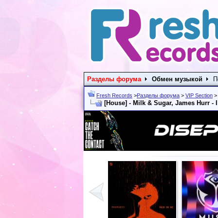
Разделы форума
Обмен музыкой
П
Fresh Records
>
Разделы форума
>
VIP Section
[House] - Milk & Sugar, James Hurr - I