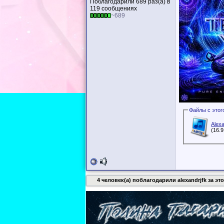
Поблагодарили 689 раз(а) в
119 сообщениях
~689
Alex
(16.
4 человек(а) поблагодарили alexandrjfk за это