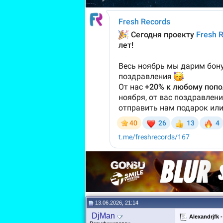
13.06.2026, 21:14
DjMan
Alexandrjfk 