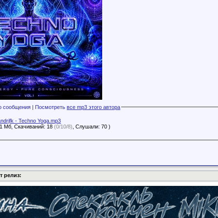
Файлы с этого сообщения | Посмотреть
все mp3 этого автора
andrjfk - Techno Yoga.mp3
91 Мб, Скачиваний: 18
(0/10/8)
, Слушали: 70 )
т релиз: