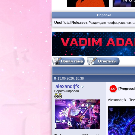
Справка
Unofficial Releases
Раздел для неофициальных р
13.06.2026, 18:38
alexandrjfk
[Progressi
Верифицирован
Alexandrjfk - Te