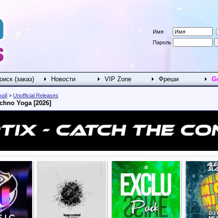
Имя
Пароль
оиск (заказ)
Новости
VIP Zone
Фреши
G
кой
>
Unofficial Releases
echno Yoga [2026]