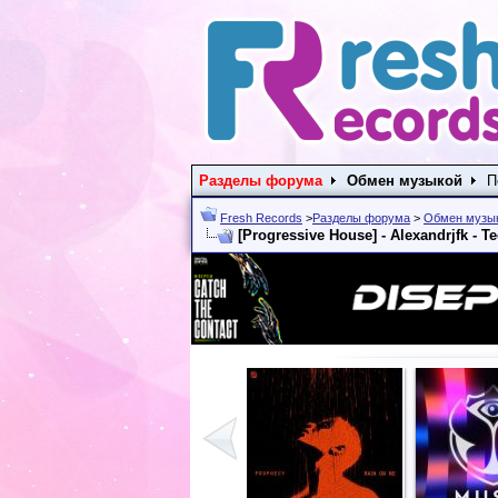
Разделы форума
Обмен музыкой
П
Fresh Records
>
Разделы форума
>
Обмен музы
[Progressive House] - Alexandrjfk - T