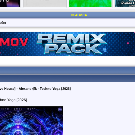
ПРАВИЛА
абот
ve House] - Alexandrjfk - Techno Yoga [2026]
chno Yoga [2026]