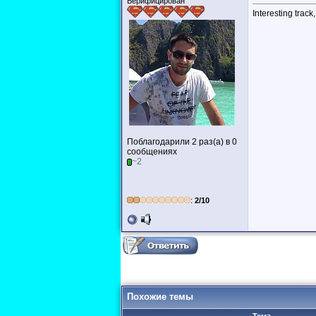
Верифицирован
Interesting track
Поблагодарили 2 раз(а) в 0
сообщениях
~2
:
2/10
Похожие темы