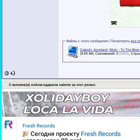
Файлы с этого сообщения | Посмотреть
все m
Galoski, Azooland, Wrex - To The Bea
(9.65 Мб, Скачиваний: 0
(0/0/0)
3 человек(а) поблагодарили valente за этот релиз: