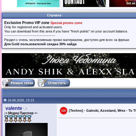
Справка
Exclusive Promo VIP zone
Special promo zone
Only for registered and activated users.
You can download from this area if you have "fresh points" on your account balance.
------------------------------------------
Раздел с очень эксклюзивным промо материалом, доступен для всех за фреши.
Для Gold пользователей скидка 30% хайда
16.06.2026, 13:13
valente
[Techno] - Galoski, Azooland, Wrex - To T
-= Медиа Партнер =-