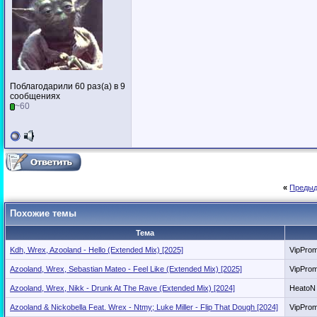
Поблагодарили 60 раз(а) в 9
сообщениях
~60
«
Предыд
Похожие темы
Тема
Kdh, Wrex, Azooland - Hello (Extended Mix) [2025]
VipPro
Azooland, Wrex, Sebastian Mateo - Feel Like (Extended Mix) [2025]
VipPro
Azooland, Wrex, Nikk - Drunk At The Rave (Extended Mix) [2024]
HeatoN
Azooland & Nickobella Feat. Wrex - Ntmy; Luke Miller - Flip That Dough [2024]
VipPro