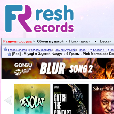
Разделы форума
Обмен музыкой
Поиск (заказ)
Новости
Fresh Records
>
Разделы форума
>
Обмен музыкой
>
Mash-UP's Section / HQ On
[Pop] - Miyagi x Элджей, Федук х 9 Грамм - Pink Marmalade Dan