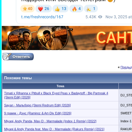
«
Предыд
Похожие темы
Тема
Timati x Rihanna x Pitbull x Black Eyed Peas x Badaytoff - Big Partreak 4
DJ_ST
(Stemi Edit) [2026]
Sayan - Мальборо (Stemi Redrum Edit) [2026]
DJ_ST
9 грамм - Дэнс (Ramirez & Art-Div Edit) [2026]
SWEET
Miyagi, Andy Panda, Mav-D - Marmalade (Index-1 Remix) [2022]
Index-1
Miyagi & Andy Panda feat. Mav-D - Marmalade (Rakurs Remix) [2021]
RAKUR