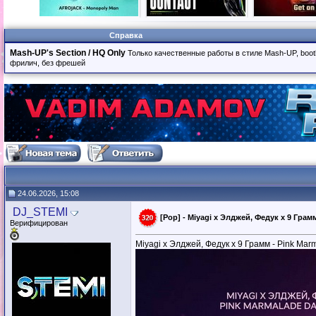
Справка
Mash-UP's Section / HQ Only
Только качественные работы в стиле Mash-UP, boot
фрилич, без фрешей
24.06.2026, 15:08
DJ_STEMI
[Pop] - Miyagi x Элджей, Федук х 9 Грамм
Верифицирован
Miyagi x Элджей, Федук х 9 Грамм - Pink Marm