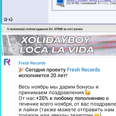
Miyagi x Элджей, Федук х 9 Грамм - P
(10.39 Мб, Скачиваний: 9
(0/9/0)
5 человек(а) поблагодарили DJ_STEMI за этот релиз: