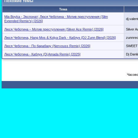
Похожие темы
Тема
Mia Boyka - Экспонат; Люся Чеботина - Мотив преступления (Slim
dj.valen
Extended Remix's) [2026]
Люся Чеботина – Мотив преступления (Silver Ace Remix) [2026]
Silver A
Люся Чеботина, Hang Mos & Kolya Dark - Каблук (DJ Zunn Blend) [2026]
zunnre
Люся Чеботина - По барабану (Nervouss Remix) [2026]
SWEET
Люся Чеботина - Каблук (Dj Amada Remix) [2025]
Dj Danil
Часово