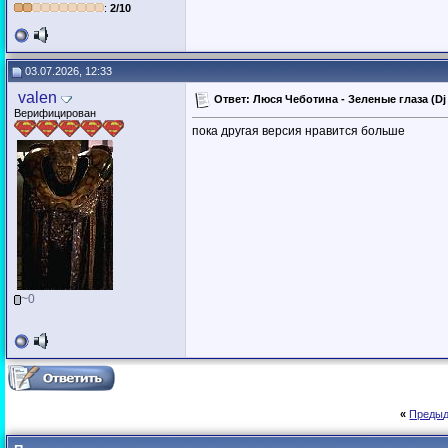
:
2/10
03.07.2026, 12:33
valen
Ответ: Люся Чеботина - Зеленые глаза (Dj
Верифицирован
пока другая версия нравится больше
~0
«
Предыд