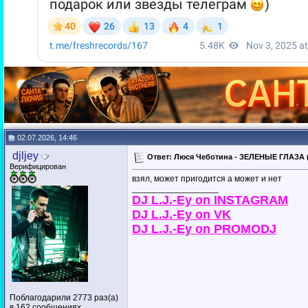
02.07.2026, 14:46
djljey
Ответ: Люся Чеботина - ЗЕЛЕНЫЕ ГЛАЗА (
Верифицирован
взял, может пригодится а может и нет
__________________
DJ L.J.-Ey on INSTAGRAM
DJ L.J.-Ey on VK
DJ L.J.-Ey on PROMODJ
Поблагодарили 2773 раз(а)
в 162 сообщениях