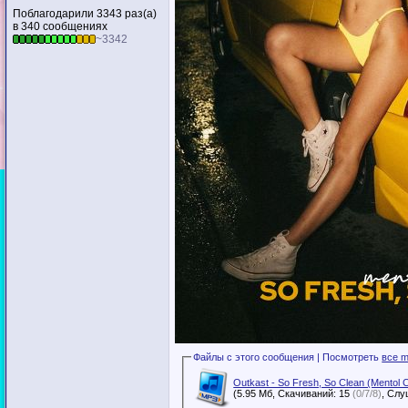
Поблагодарили 3343 раз(а)
в 340 сообщениях
~3342
Файлы с этого сообщения | Посмотреть
все m
Outkast - So Fresh, So Clean (Mentol
(5.95 Мб, Скачиваний: 15
(0/7/8)