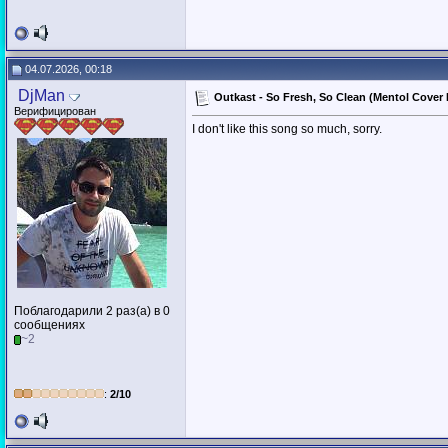
04.07.2026, 00:18
DjMan
Outkast - So Fresh, So Clean (Mentol Cover
Верифицирован
I don't like this song so much, sorry.
Поблагодарили 2 раз(а) в 0
сообщениях
~2
:
2/10