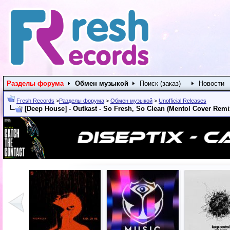
Разделы форума
Обмен музыкой
Поиск (заказ)
Новости
Fresh Records
>
Разделы форума
>
Обмен музыкой
>
Unofficial Releases
[Deep House] - Outkast - So Fresh, So Clean (Mentol Cover Remix