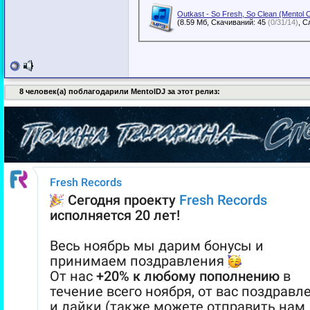
Outkast - So Fresh, So Clean (Mentol
(8.59 Мб, Скачиваний: 45
(0/31/14)
8 человек(а) поблагодарили MentolDJ за этот релиз: