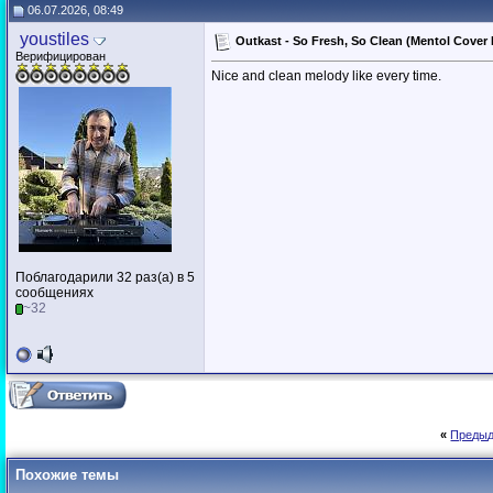
06.07.2026, 08:49
youstiles
Outkast - So Fresh, So Clean (Mentol Cover
Верифицирован
Nice and clean melody like every time.
Поблагодарили 32 раз(а) в 5
сообщениях
~32
«
Предыд
Похожие темы