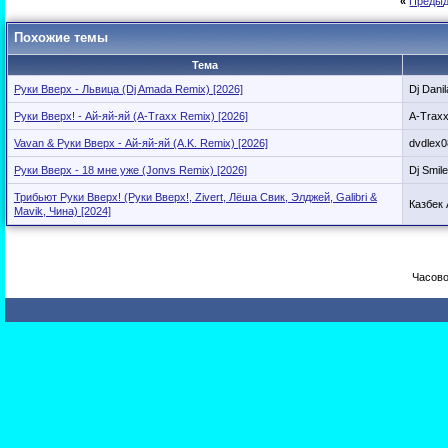
«
Предыд
Похожие темы
Тема
Руки Вверх - Львица (Dj Amada Remix) [2026]
Dj Danil
Руки Вверх! - Ай-яй-яй (A-Traxx Remix) [2026]
A-Trax
Vavan & Руки Вверх - Ай-яй-яй (A.K. Remix) [2026]
dvdlex0
Руки Вверх - 18 мне уже (Jonvs Remix) [2026]
Dj Smile
Трибьют Руки Вверх! (Руки Вверх!, Zivert, Лёша Свик, Элджей, Galibri &
Казбек
Mavik, Чина) [2024]
Часово