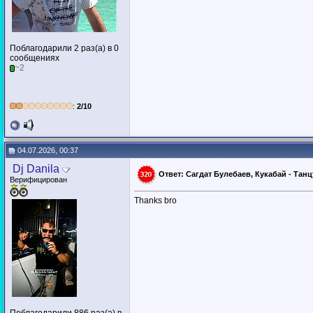
Поблагодарили 2 раз(а) в 0
сообщениях
~2
:
2/10
04.07.2026, 00:37
Dj Danila
Ответ: Сагдат Булебаев, Кукабай - Танц
Верифицирован
Thanks bro