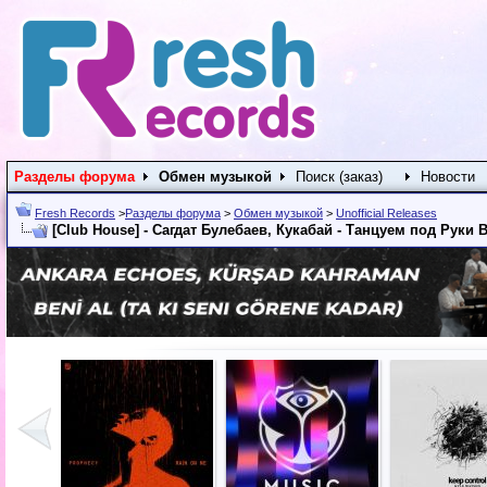
Разделы форума
Обмен музыкой
Поиск (заказ)
Новости
Fresh Records
>
Разделы форума
>
Обмен музыкой
>
Unofficial Releases
[Club House] - Сагдат Булебаев, Кукабай - Танцуем под Руки В