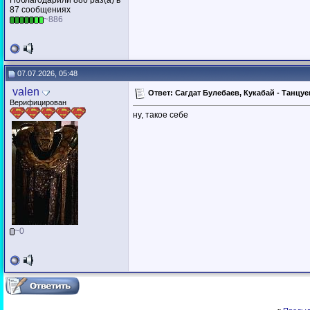
Поблагодарили 886 раз(а) в
87 сообщениях
~886
07.07.2026, 05:48
valen
Ответ: Сагдат Булебаев, Кукабай - Танцуе
Верифицирован
ну, такое себе
~0