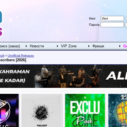
Имя
Пароль
оиск (заказ)
Новости
VIP Zone
Фреши
G
кой
>
Unofficial Releases
scribers [2026]