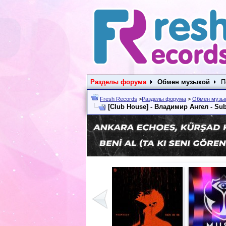
Разделы форума
Обмен музыкой
П
Fresh Records
>
Разделы форума
>
Обмен музы
[Club House] - Владимир Ангел - Sub