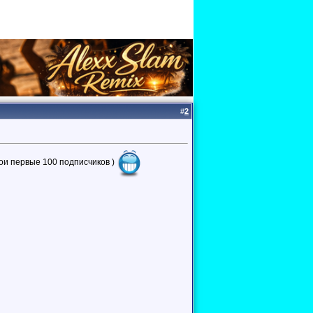
#
2
вои первые 100 подписчиков )