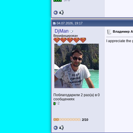
~370
04.07.2026, 19:17
DjMan
Владимир Ан
Верифицирован
I appreciate the
Поблагодарили 2 раз(а) в 0
сообщениях
~2
:
2/10