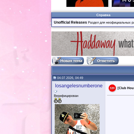
Справка
Unofficial Releases
Раздел для неофициальных р
04.07.2026, 04:49
losangelesnumberone
[Club Hou
Верифицирован