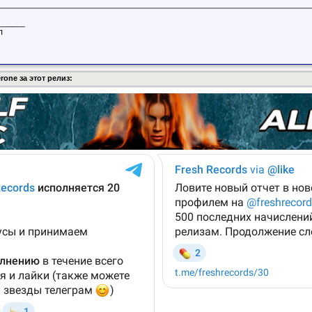
______
л
one за этот релиз: