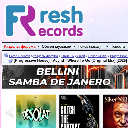
Разделы форума
Обмен музыкой
Поиск (заказ)
Новости
Fresh Records
>
Разделы форума
>
Обмен музыкой
>
House Music
>
Progressive
[Progressive House] - Acynd - Where To Go (Original Mix) [2026]