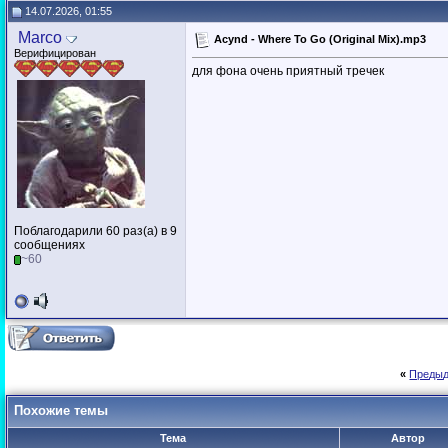
14.07.2026, 01:55
Marco
Acynd - Where To Go (Original Mix).mp3
Верифицирован
для фона очень приятный тречек
Поблагодарили 60 раз(а) в 9
сообщениях
~60
«
Предыд
Похожие темы
Тема
Автор