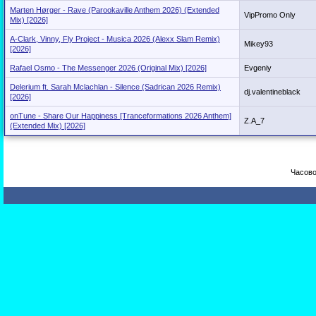
Marten Hørger - Rave (Parookaville Anthem 2026) (Extended
VipPromo Only
Mix) [2026]
A-Clark, Vinny, Fly Project - Musica 2026 (Alexx Slam Remix)
Mikey93
[2026]
Rafael Osmo - The Messenger 2026 (Original Mix) [2026]
Evgeniy
Delerium ft. Sarah Mclachlan - Silence (Sadrican 2026 Remix)
dj.valentineblack
[2026]
onTune - Share Our Happiness [Tranceformations 2026 Anthem]
Z.A_7
(Extended Mix) [2026]
Часово