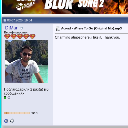
08.07.2026, 19:54
DjMan
Acynd - Where To Go (Original Mix).mp3
Верифицирован
Charming atmosphere, i like it. Thank you.
Поблагодарили 2 раз(а) в 0
сообщениях
~2
:
2/10