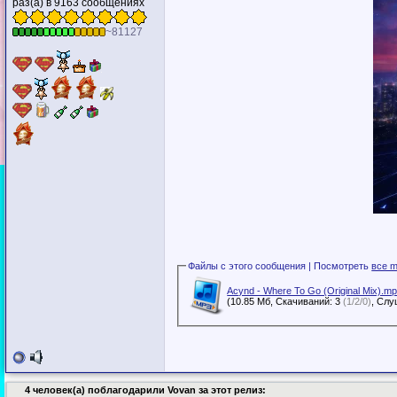
раз(а) в 9163 сообщениях
~81127
Файлы с этого сообщения | Посмотреть
все m
Acynd - Where To Go (Original Mix).m
(10.85 Мб, Скачиваний: 3
(1/2/0)
4 человек(а) поблагодарили Vovan за этот релиз: