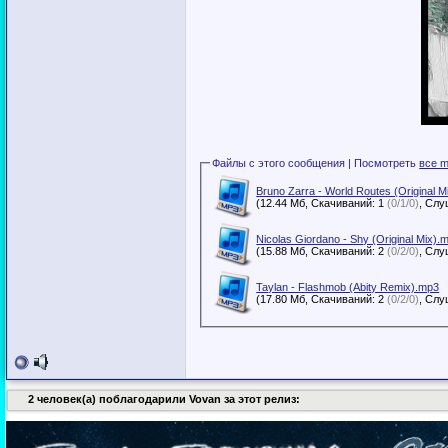
Файлы с этого сообщения | Посмотреть
все m
Bruno Zarra - World Routes (Original M
(12.44 Мб, Скачиваний: 1
(0/1/0)
Nicolas Giordano - Shy (Original Mix).
(15.88 Мб, Скачиваний: 2
(0/2/0)
Taylan - Flashmob (Abity Remix).mp3
(17.80 Мб, Скачиваний: 2
(0/2/0)
2 человек(а) поблагодарили Vovan за этот релиз: