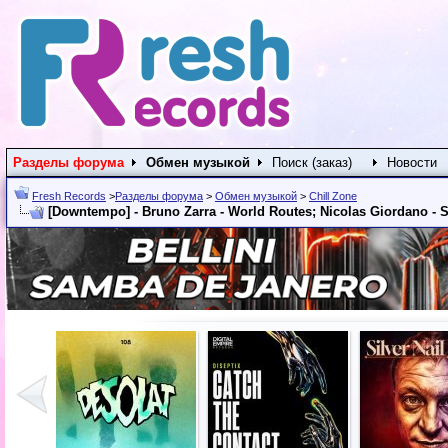
Разделы форума
Обмен музыкой
Поиск (заказ)
Новости
Fresh Records
>
Разделы форума
>
Обмен музыкой
>
Chill Zone
[Downtempo] - Bruno Zarra - World Routes; Nicolas Giordano - S