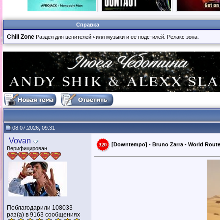
Справка
Chill Zone
Раздел для ценителей чилл музыки и ее подстилей. Релакс зона.
08.07.2026, 09:31
Vovan
[Downtempo] - Bruno Zarra - World Routes
Верифицирован
Поблагодарили 108033
раз(а) в 9163 сообщениях