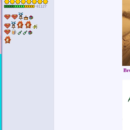
~81127
Br