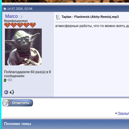
14.07.2026, 02:04
Marco
Taylan - Flashmob (Abity Remix).mp3
Верифицирован
атмосферные работы, что-то можно взять д
Поблагодарили 60 раз(а) в 9
сообщениях
~60
«
Предыд
Похожие темы