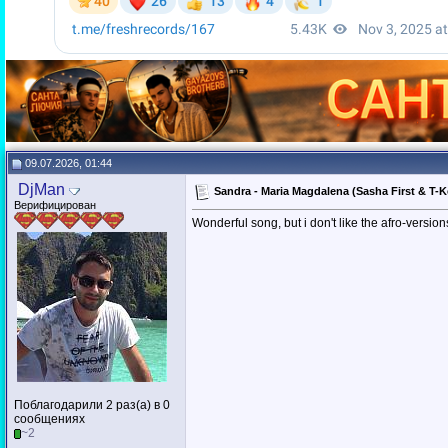
09.07.2026, 01:44
DjMan
Sandra - Maria Magdalena (Sasha First & T-
Верифицирован
Wonderful song, but i don't like the afro-versions
Поблагодарили 2 раз(а) в 0
сообщениях
~2