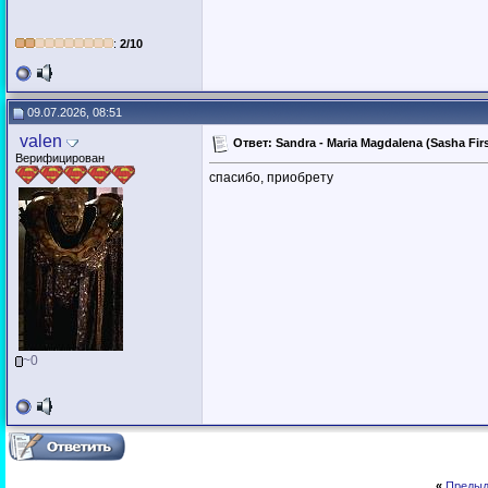
:
2/10
09.07.2026, 08:51
valen
Ответ: Sandra - Maria Magdalena (Sasha Firs
Верифицирован
спасибо, приобрету
~0
«
Предыд