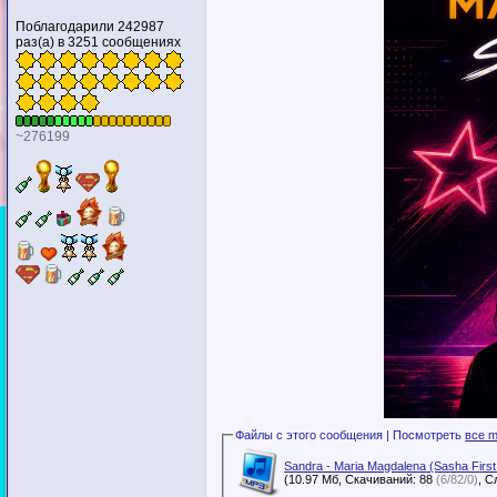
Поблагодарили 242987
раз(а) в 3251 сообщениях
~276199
Файлы с этого сообщения | Посмотреть
все m
Sandra - Maria Magdalena (Sasha Firs
(10.97 Мб, Скачиваний: 88
(6/82/0)