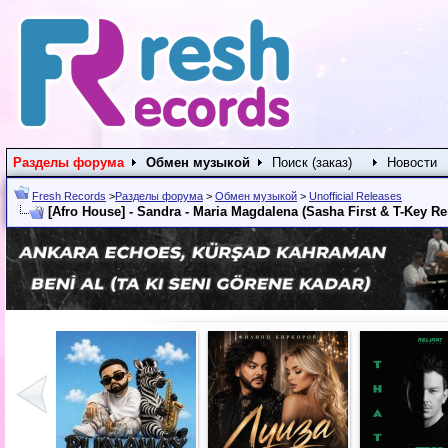
Разделы форума
Обмен музыкой
Поиск (заказ)
Новости
Fresh Records
>
Разделы форума
>
Обмен музыкой
>
Unofficial Releases
[Afro House] - Sandra - Maria Magdalena (Sasha First & T-Key Re