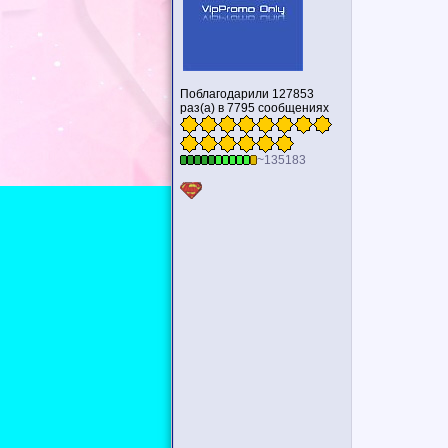
Поблагодарили 127853
раз(а) в 7795 сообщениях
~135183