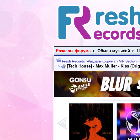
Разделы форума
Обмен музыкой
П
Fresh Records
>
Разделы форума
>
VIP Section
[Tech House] - Max Muller - Kiss (Orig