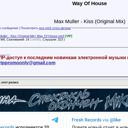
Way Of House
Max Muller - Kiss (Original Mix)
Файлы с этого сообщения | Посмотреть
все mp3 этого автора
uller - Kiss (Original Mix) Way Of House.mp3
[VIP]
7 Мб, Скачиваний: 14
(14/0/0)
, Слушали: 323 )
______
IP-доступ к последним новинкам электронной музыки
vippromoonly@gmail.com
 этот релиз: