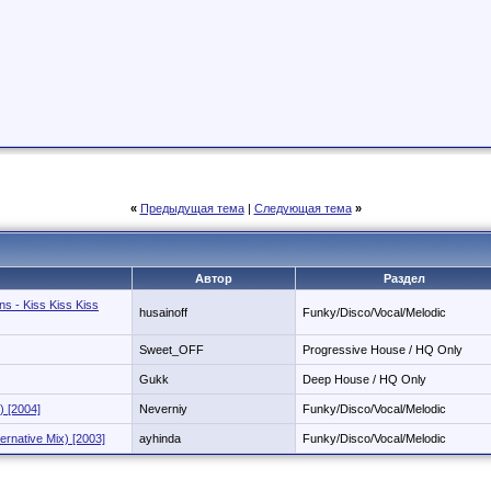
«
Предыдущая тема
|
Следующая тема
»
Автор
Раздел
s - Kiss Kiss Kiss
husainoff
Funky/Disco/Vocal/Melodic
Sweet_OFF
Progressive House / HQ Only
Gukk
Deep House / HQ Only
) [2004]
Neverniy
Funky/Disco/Vocal/Melodic
ternative Mix) [2003]
ayhinda
Funky/Disco/Vocal/Melodic