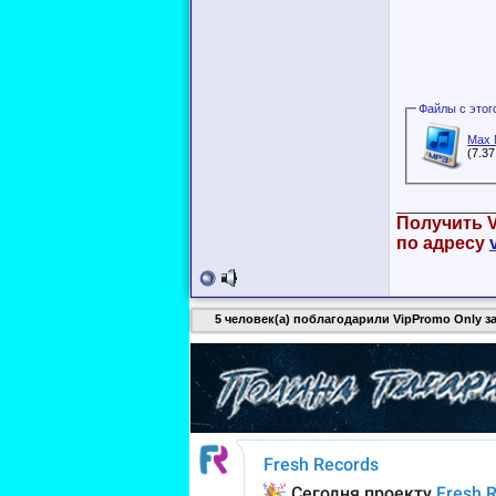
Max M
(7.3
____________
Получить V
по адресу
5 человек(а) поблагодарили VipPromo Only за