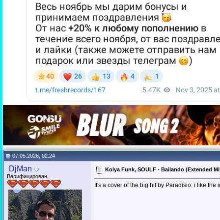
07.05.2026, 02:24
DjMan
Kolya Funk, SOULF - Bailando (Extended M
Верифицирован
It's a cover of the big hit by Paradisio: i like the 