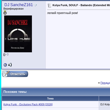
DJ SancheZ161
Kolya Funk, SOULF - Bailando (Extended M
Верифицирован
легкий приятный рем!
~0
«
Предыд
Похожие темы
Тема
Kolya Funk - Exclusive Pack #009 [2026]
DJ Koly