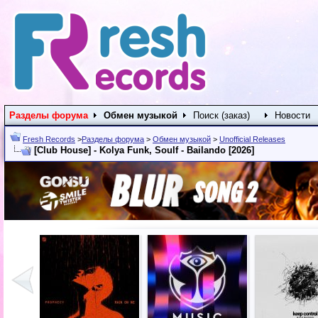
Разделы форума
Обмен музыкой
Поиск (заказ)
Новости
Fresh Records
>
Разделы форума
>
Обмен музыкой
>
Unofficial Releases
[Club House] - Kolya Funk, Soulf - Bailando [2026]