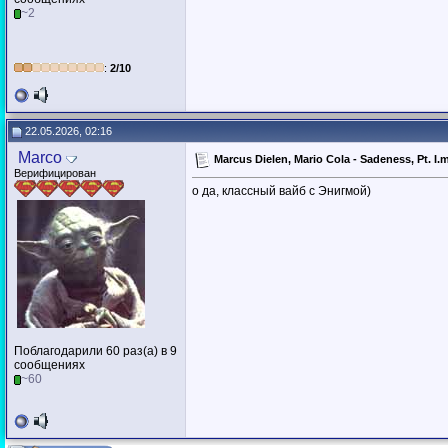
~2
:
2/10
22.05.2026, 02:16
Marco
Marcus Dielen, Mario Cola - Sadeness, Pt. I.
Верифицирован
о да, классный вайб с Энигмой)
Поблагодарили 60 раз(а) в 9
сообщениях
~60