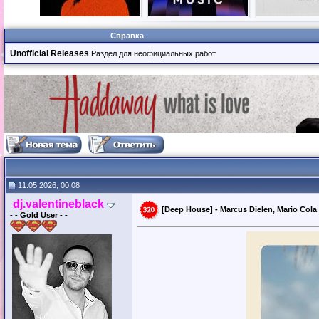
Справка
Unofficial Releases
Раздел для неофициальных работ
11.05.2026, 00:08
dj.valentineblack
[Deep House] - Marcus Dielen, Mario Cola -
- - Gold User - -