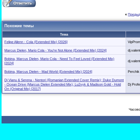
«
Предыд
Похожие темы
Тема
Felipe Allenn - Cola (Extended Mix) [2026]
VipPro
Marcus Dielen, Mario Cola - You're Not Alone (Extended Mix) [2024]
dj.valen
Bobina, Marcus Dielen, Mario Cola - Need To Feel Loved (Extended Mix)
dj.valen
[2024]
Bobina, Marcus Dielen - Mad World (Extended Mix) [2024]
Perchik
Dj Vianu & Serena - Nentori (Romanian Extended Cover Remix); Duke Dumont
- Ocean Drive (Marcus Dielen Extended Mix); Lu2vyk & Madison Gold - Hold
Dj Prof
On (Original Mix) [2017]
Часово