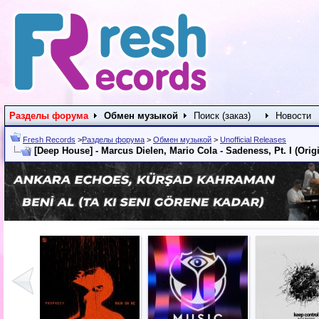
Разделы форума
Обмен музыкой
Поиск (заказ)
Новости
Fresh Records
>
Разделы форума
>
Обмен музыкой
>
Unofficial Releases
[Deep House] - Marcus Dielen, Mario Cola - Sadeness, Pt. I (Origi