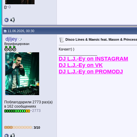
~0
11.06.2026, 00:30
djljey
Disco Lines & Maesic feat. Mason & Princes
Верифицирован
Качает) )
__________________
DJ L.J.-Ey on INSTAGRAM
DJ L.J.-Ey on VK
DJ L.J.-Ey on PROMODJ
Поблагодарили 2773 раз(а)
в 162 сообщениях
~2773
:
3/10