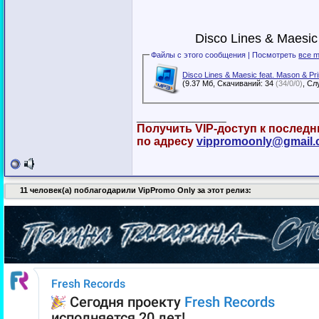
Disco Lines & Maesic 
Файлы с этого сообщения | Посмотреть
все m
Disco Lines & Maesic feat. Mason & Pr
(9.37 Мб, Скачиваний: 34
(34/0/0)
__________________
Получить VIP-доступ к послед
по адресу
vippromoonly@gmail
11 человек(а) поблагодарили VipPromo Only за этот релиз: