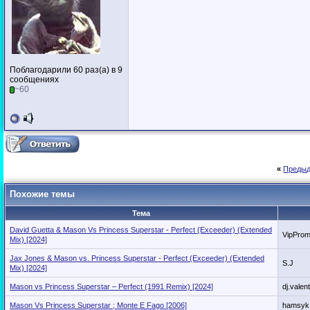
Поблагодарили 60 раз(а) в 9
сообщениях
~60
«
Предыд
Похожие темы
Тема
David Guetta & Mason Vs Princess Superstar - Perfect (Exceeder) (Extended
VipProm
Mix) [2024]
Jax Jones & Mason vs. Princess Superstar - Perfect (Exceeder) (Extended
S.J
Mix) [2024]
Mason vs Princess Superstar – Perfect (1991 Remix) [2024]
dj.valen
Mason Vs Princess Superstar ; Monte E Fago [2006]
hamsyk