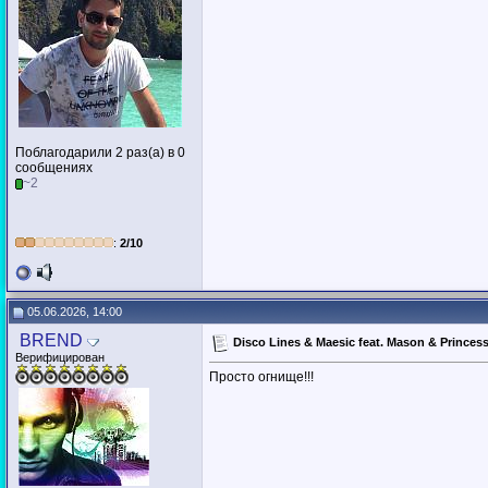
Поблагодарили 2 раз(а) в 0
сообщениях
~2
:
2/10
05.06.2026, 14:00
BREND
Disco Lines & Maesic feat. Mason & Princes
Верифицирован
Просто огнище!!!