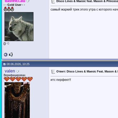
davinci.au
Disco Lines & Maesic feat. Mason & Princes
- - Gold User - -
самый жаркий трек этого утра с которого н
~0
08.06.2026, 10:25
valen
Ответ: Disco Lines & Maesic Feat. Mason & P
Верифицирован
итс перфект!!