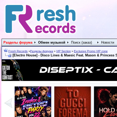
Разделы форума
Обмен музыкой
Поиск (заказ)
Новости
Fresh Records
>
Разделы форума
>
VIP Section
>
Exclusive Promo VIP zone
[Electro House] - Disco Lines & Maesic Feat. Mason & Princess S