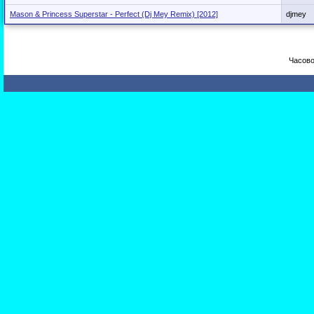
Mason & Princess Superstar - Perfect (Dj Mey Remix) [2012]
djmey
Часово