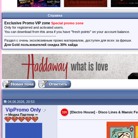
Справка
Exclusive Promo VIP zone
Special promo zone
Only for registered and activated users.
You can download from this area if you have "fresh points" on your account balance.
------------------------------------------
Раздел с очень эксклюзивным промо материалом, доступен для всех за фреши.
Для Gold пользователей скидка 30% хайда
04.06.2026, 20:53
VipPromo Only
[Electro House] - Disco Lines & Maesic Fe
-= Медиа Партнер =-