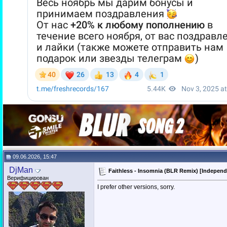
09.06.2026, 15:47
DjMan
Faithless - Insomnia (BLR Remix) [Indepen
Верифицирован
I prefer other versions, sorry.