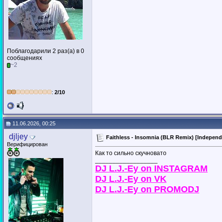
Поблагодарили 2 раз(а) в 0
сообщениях
~2
:
2/10
11.06.2026, 00:25
djljey
Faithless - Insomnia (BLR Remix) [Indepen
Верифицирован
Как то сильно скучновато
__________________
DJ L.J.-Ey on INSTAGRAM
DJ L.J.-Ey on VK
DJ L.J.-Ey on PROMODJ