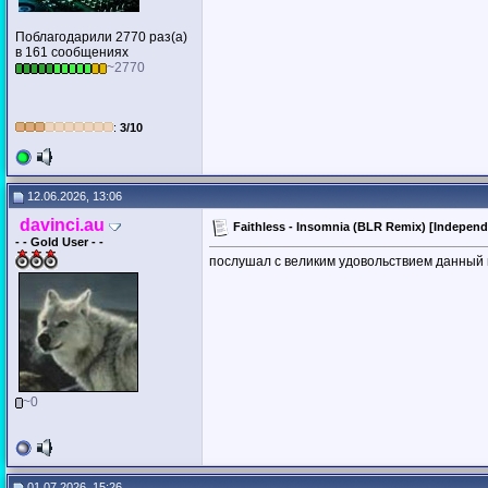
Поблагодарили 2770 раз(а)
в 161 сообщениях
~2770
:
3/10
12.06.2026, 13:06
davinci.au
Faithless - Insomnia (BLR Remix) [Indepen
- - Gold User - -
послушал с великим удовольствием данный 
~0
01.07.2026, 15:26