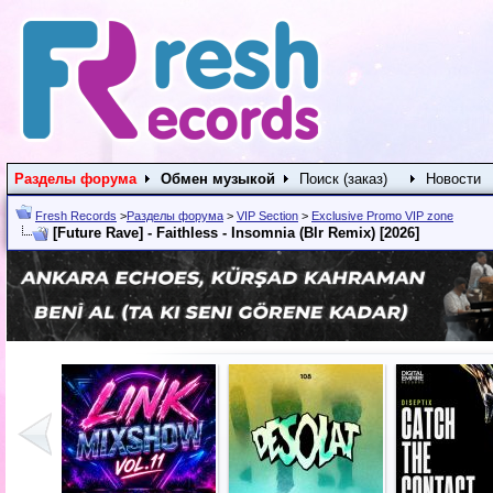
Разделы форума
Обмен музыкой
Поиск (заказ)
Новости
Fresh Records
>
Разделы форума
>
VIP Section
>
Exclusive Promo VIP zone
[Future Rave] - Faithless - Insomnia (Blr Remix) [2026]