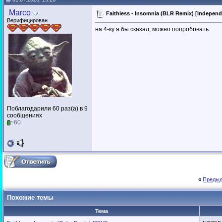
Marco
Faithless - Insomnia (BLR Remix) [Indepen
Верифицирован
на 4-ку я бы сказал, можно попробовать
Поблагодарили 60 раз(а) в 9
сообщениях
~60
«
Предыд
Похожие темы
Тема