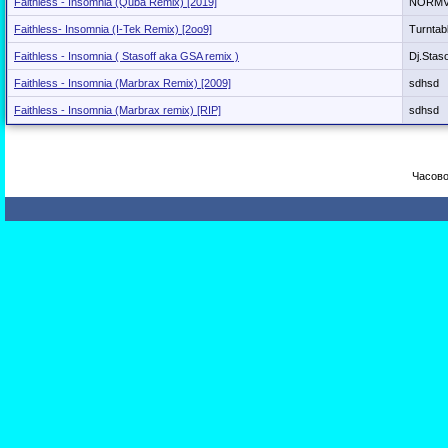
Faithless - Insomnia (Quba Remix) [2019]
NORM
Faithless- Insomnia (I-Tek Remix) [2oo9]
Turntab
Faithless - Insomnia ( Stasoff aka GSA remix )
Dj.Staso
Faithless - Insomnia (Marbrax Remix) [2009]
sdhsd
Faithless - Insomnia (Marbrax remix) [RIP]
sdhsd
Часово