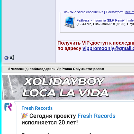
Файлы с этого сообщения | Посмотреть
все m
Faithless - Insomnia (BLR Remix) [Ind
(12.43 Мб, Скачиваний: 8
(8/0/0)
__________________
Получить VIP-доступ к послед
по адресу
vippromoonly@gmail
5 человек(а) поблагодарили VipPromo Only за этот релиз: