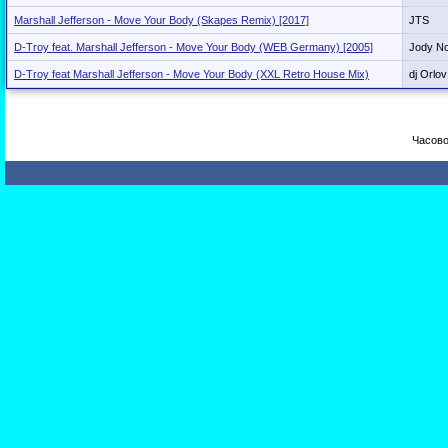
Marshall Jefferson - Move Your Body (Skapes Remix) [2017]
JTS
D-Troy feat. Marshall Jefferson - Move Your Body (WEB Germany) [2005]
Jody N
D-Troy feat Marshall Jefferson - Move Your Body (XXL Retro House Mix)
dj Orlov
Часово