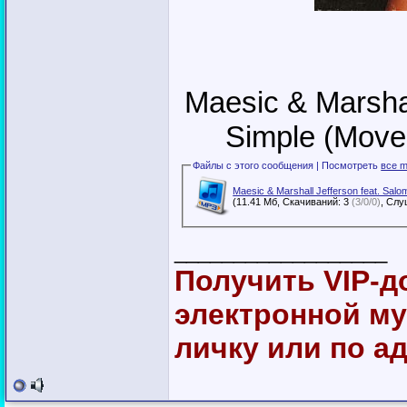
Maesic & Marshal
Simple (Move
Файлы с этого сообщения | Посмотреть
все m
Maesic & Marshall Jefferson feat. Salo
(11.41 Мб, Скачиваний: 3
(3/0/0)
__________________
Получить VIP-д
электронной м
личку или по а