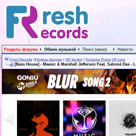
Разделы форума
Обмен музыкой
Поиск (заказ)
Новости
Fresh Records
>
Разделы форума
>
VIP Section
>
Exclusive Promo VIP zone
[Bass House] - Maesic & Marshall Jefferson Feat. Salomé Das - L