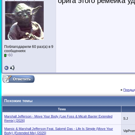
орига этого ремейка у
Поблагодарили 60 раз(а) в 9
сообщениях
~60
«
Предыд
Похожие темы
Тема
Marshall Jefferson - Move Your Body (Lee Foss & Micah Baxter Extended
S.J
Remix) [2026]
Maesic & Marshall Jefferson Feat. Salomé Das - Life Is Simple (Move Your
VipPro
Body) (Extended Mix) [2025]