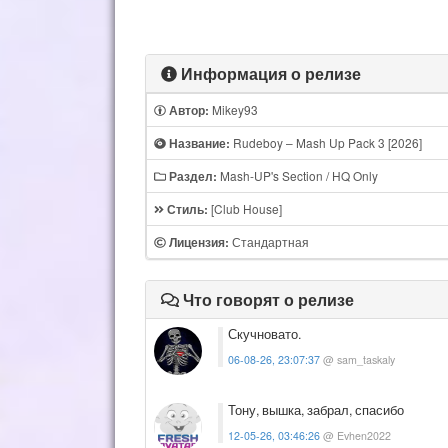
Информация о релизе
Mikey93
Автор:
Rudeboy – Mash Up Pack 3 [2026]
Название:
Mash-UP's Section / HQ Only
Раздел:
[Club House]
Стиль:
Стандартная
Лицензия:
Что говорят о релизе
Скучновато.
06-08-26, 23:07:37
@ sam_taskaly
Тону, вышка, забрал, спасибо
12-05-26, 03:46:26
@ Evhen2022