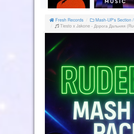
Fresh Records
Mash-UP's Section 
Tiesto x Jakone - Дорога Дальняя (R