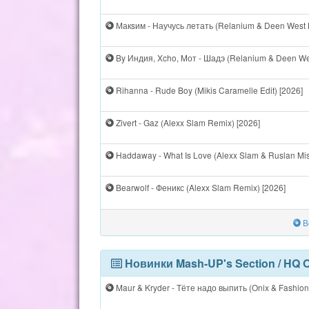
Макsим - Научусь летать (Relanium & Deen West B
By Индия, Xcho, Mот - Шадэ (Relanium & Deen We
Rihanna - Rude Boy (Mikis Caramelle Edit) [2026]
Zivert - Gaz (Alexx Slam Remix) [2026]
Haddaway - What Is Love (Alexx Slam & Ruslan Mis
Bearwolf - Феникс (Alexx Slam Remix) [2026]
В
Новинки Mash-UP's Section / HQ 
Maur & Kryder - Тёте надо выпить (Onix & Fashion 