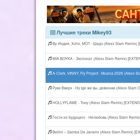
Лучшие треки Mikey93
By Индия, Xcho, МОТ - Шадэ (Alexx Slam Remix)
MIA BOYKA - Экспонат (Alexx Slam Remix) [EXT
A-Clark, VINNY, Fly Project - Musica 2026 (Alexx
Руки Вверх - Ну где же вы, девчонки (Alexx Slam
HOLLYFLAME - Тону (Alexx Slam Remix) [EXTEN
Гости из будущего - Нелюбовь (Alexx Slam Remi
Bellini – Samba De Janeiro (Alexx Slam Remix) 