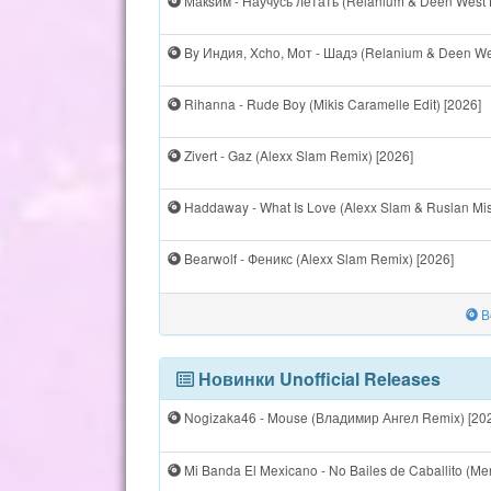
Макsим - Научусь летать (Relanium & Deen West B
By Индия, Xcho, Mот - Шадэ (Relanium & Deen We
Rihanna - Rude Boy (Mikis Caramelle Edit) [2026]
Zivert - Gaz (Alexx Slam Remix) [2026]
Haddaway - What Is Love (Alexx Slam & Ruslan Mis
Bearwolf - Феникс (Alexx Slam Remix) [2026]
В
Новинки Unofficial Releases
Nogizaka46 - Mouse (Владимир Ангел Remix) [20
Mi Banda El Mexicano - No Bailes de Caballito (Men