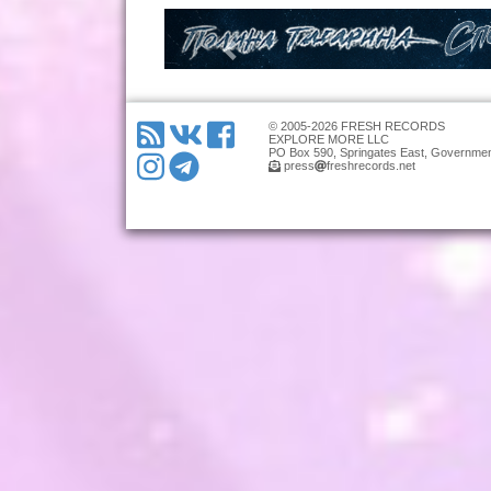
© 2005-2026 FRESH RECORDS
EXPLORE MORE LLC
PO Box 590, Springates East, Governmen
press
freshrecords.net