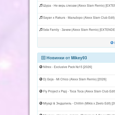
Шура - Не верь слезам (Alexx Slam Remix) [EXT
Sayan x Rakurs - Мальборо (Alexx Slam Club Edit
5sta Family - Зачем (Alexx Slam Remix) [EXTEND
Новинки от Mikey93
Nitrex - Exclusive Pack №15 [2026]
Dj Goja - Mi Chico (Alexx Slam Remix) [2026]
Fly Project x Pspj - Toca Toca (Alexx Slam Club Edit
Miyagi & Эндшпиль - Chillim (Mikis x Zeelo Edit) [2