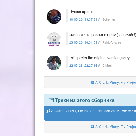
Пушка просто!
30-05-26, 13:37:31
@ Schemer
мля вот это рванина прям!) спасибо!
23-05-26, 16:31:59
@ PabloAlvarez
I still prefer the original version, sorry.
22-05-26, 22:27:16
@ DjMan
A-Clark, Vinny, Fly Proj
Треки из этого сборника
A-Clark, VINNY, Fly Project - Musica 2026 (Alexx
A-Clark, Vinny, Fly Proj