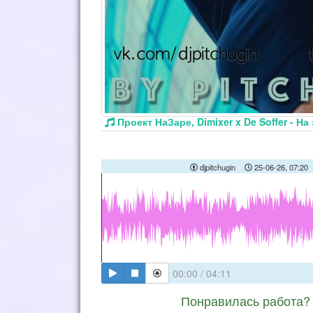
Проект НаЗаре, Dimixer x De Soffer - На
djpitchugin
25-06-26, 07:20
00:00
/
04:11
Понравилась работа? 