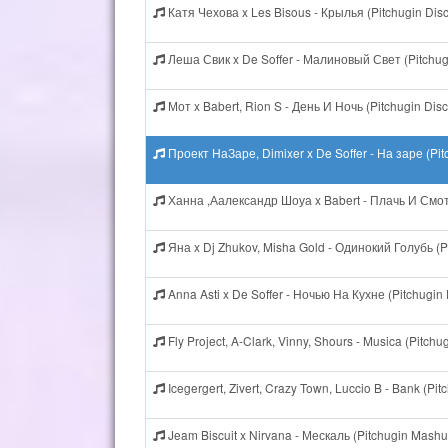
Катя Чехова x Les Bisous - Крылья (Pitchugin Dis
Леша Свик x De Soffer - Малиновый Свет (Pitchug
Мот x Babert, Rion S - День И Ночь (Pitchugin Dis
Проект НаЗаре, Dimixer x De Soffer - На заре (Pi
Ханна ,Аалександр Шоуа x Babert - Плачь И Смотр
Яна x Dj Zhukov, Misha Gold - Одинокий Голубь (Pi
Anna Asti x De Soffer - Ночью На Кухне (Pitchugin
Fly Project, A-Clark, Vinny, Shours - Musica (Pitchu
Icegergert, Zivert, Crazy Town, Luccio B - Bank (P
Jeam Biscuit x Nirvana - Мескаль (Pitchugin Mash