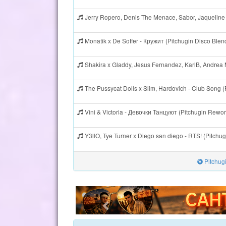
Jerry Ropero, Denis The Menace, Sabor, Jaqueline 
Monatik x De Soffer - Кружит (Pitchugin Disco Ble
Shakira x Gladdy, Jesus Fernandez, KarlB, Andrea 
The Pussycat Dolls x Slim, Hardovich - Club Song 
Vini & Victoria - Девочки Танцуют (Pitchugin Rewo
Y3llO, Tye Turner x Diego san diego - RTS! (Pitch
Pitchug