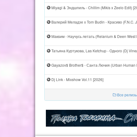
Miyagi & Эндшпиль - Chillim (Mikis x Zeelo Edit) [2
Валерий Меладзе x Tom Budin - Красиво (F.N.C. 
Макsим - Научусь летать (Relanium & Deen West B
Татьяна Куртукова, Las Ketchup - Одного (Dj Vineg
Gayazov$ Brother$ - Санта Лючия (Urban Human Ed
Dj Link - Mixshow Vol.11 [2026]
Все релизы 