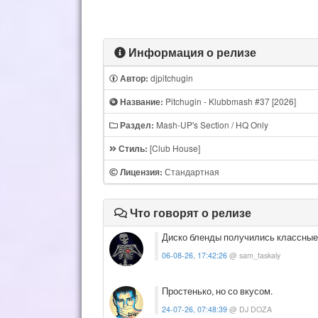
Информация о релизе
djpitchugin
Автор:
Pitchugin - Klubbmash #37 [2026]
Название:
Mash-UP's Section / HQ Only
Раздел:
[Club House]
Стиль:
Стандартная
Лицензия:
Что говорят о релизе
Диско бленды получились классные
06-08-26, 17:42:26
@ sam_taskaly
Простенько, но со вкусом.
24-07-26, 07:48:39
@ DJ DOZA