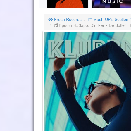
Fresh Records
Mash-UP's Section 
Проект НаЗаре, Dimixer x De Soffer - 