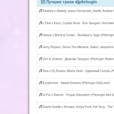
Лучшие треки djpitchugin
Shakira x Gladdy, Jesus Fernandez, KarlB, Andrea 
L'One x Esox, Crystal Rock - Все Танцуют Локтями
Нюша x Block & Crown - Выбирать Чудо (Pitchugi
Jerry Ropero, Denis The Menace, Sabor, Jaqueline 
Vini & Victoria - Девочки Танцуют (Pitchugin Rewo
Яна x Dj Zhukov, Misha Gold - Одинокий Голубь (Pi
Eurythmics - Sweet Dreams (Pitchugin Edit).mp3
G-Pol x Ralmm - Proper Education (Pitchugin Afro
David Guetta x Shnaps, Kolya Funk, Fat Tony - The