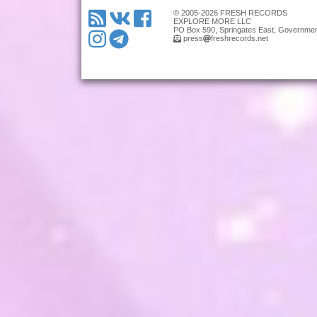
© 2005-2026 FRESH RECORDS
EXPLORE MORE LLC
PO Box 590, Springates East, Governmen
press
freshrecords.net