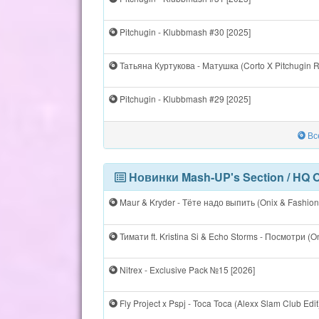
Pitchugin - Klubbmash #30 [2025]
Татьяна Куртукова - Матушка (Corto X Pitchugin R
Pitchugin - Klubbmash #29 [2025]
Все
Новинки Mash-UP's Section / HQ 
Maur & Kryder - Тёте надо выпить (Onix & Fashion 
Тимати ft. Kristina Si & Echo Storms - Посмотри (On
Nitrex - Exclusive Pack №15 [2026]
Fly Project x Pspj - Toca Toca (Alexx Slam Club Edit