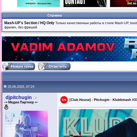
Справка
Mash-UP's Section / HQ Only
Только качественные работы в стиле Mash-UP, boot
фрилич, без фрешей
25.06.2026, 07:24
djpitchugin
[Club House] - Pitchugin - Klubbmash #37
-= Медиа Партнер =-