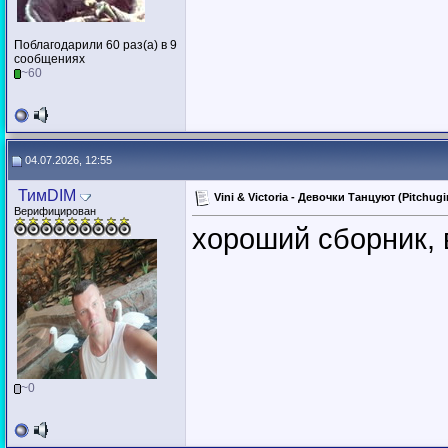
Поблагодарили 60 раз(а) в 9
сообщениях
~60
04.07.2026, 12:55
ТимDIM
Vini & Victoria - Девочки Танцуют (Pitchug
Верифицирован
хороший сборник, 
~0