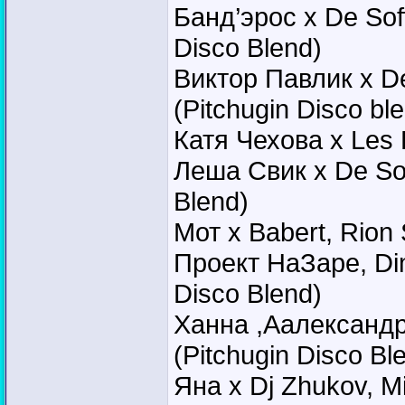
Банд’эрос x De Sof
Disco Blend)
Виктор Павлик x De
(Pitchugin Disco bl
Катя Чехова x Les 
Леша Свик x De Sof
Blend)
Мот x Babert, Rion 
Проект НаЗаре, Dimi
Disco Blend)
Ханна ,Аалександр
(Pitchugin Disco Bl
Яна x Dj Zhukov, M