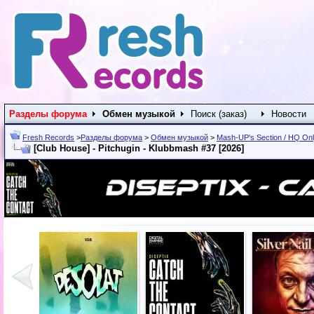
Разделы форума
Обмен музыкой
Поиск (заказ)
Новости
Fresh Records
>
Разделы форума
>
Обмен музыкой
>
Mash-UP's Section / HQ On
[Club House] - Pitchugin - Klubbmash #37 [2026]