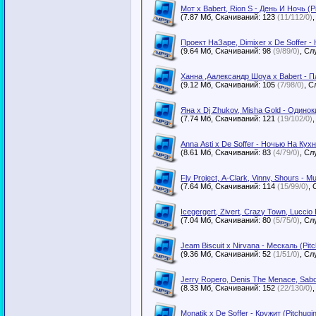
Мот x Babert, Rion S - День И Ночь (P
(7.87 Мб, Скачиваний: 123
(11/112/0)
Проект НаЗаре, Dimixer x De Soffer - 
(9.64 Мб, Скачиваний: 98
(9/89/0)
Ханна ,Аалександр Шоуа x Babert - П
(9.12 Мб, Скачиваний: 105
(7/98/0)
Яна x Dj Zhukov, Misha Gold - Одиноки
(7.74 Мб, Скачиваний: 121
(19/102/0)
Anna Asti x De Soffer - Ночью На Кухн
(8.61 Мб, Скачиваний: 83
(4/79/0)
Fly Project, A-Clark, Vinny, Shours - M
(7.64 Мб, Скачиваний: 114
(15/99/0)
Icegergert, Zivert, Crazy Town, Luccio
(7.04 Мб, Скачиваний: 80
(5/75/0)
Jeam Biscuit x Nirvana - Мескаль (Pi
(9.36 Мб, Скачиваний: 52
(1/51/0)
Jerry Ropero, Denis The Menace, Sabor
(8.33 Мб, Скачиваний: 152
(22/130/0)
Monatik x De Soffer - Кружит (Pitchugi