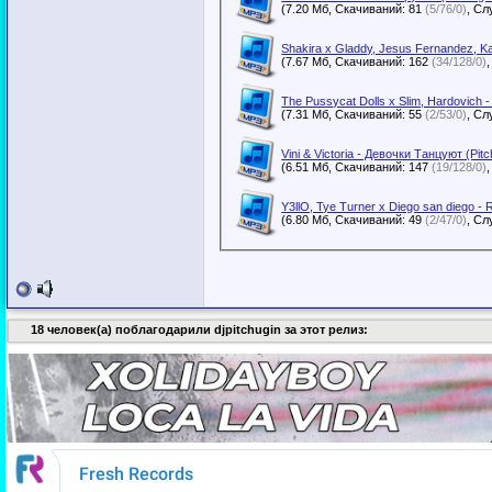
(7.20 Мб, Скачиваний: 81
(5/76/0)
Shakira x Gladdy, Jesus Fernandez, Ka
(7.67 Мб, Скачиваний: 162
(34/128/0)
The Pussycat Dolls x Slim, Hardovich 
(7.31 Мб, Скачиваний: 55
(2/53/0)
Vini & Victoria - Девочки Танцуют (Pi
(6.51 Мб, Скачиваний: 147
(19/128/0)
Y3llO, Tye Turner x Diego san diego -
(6.80 Мб, Скачиваний: 49
(2/47/0)
18 человек(а) поблагодарили djpitchugin за этот релиз: