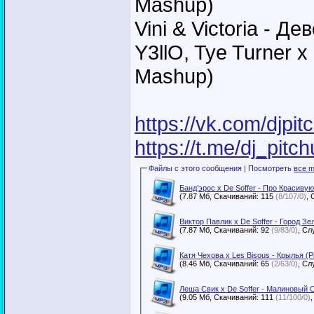
Mashup)
Vini & Victoria - Д
Y3llO, Tye Turner x
Mashup)
https://vk.com/djpit
https://t.me/dj_pitch
Файлы с этого сообщения | Посмотреть
все m
Банд’эрос x De Soffer - Про Красивую
(7.87 Мб, Скачиваний: 115
(8/107/0)
Виктор Павлик x De Soffer - Город Зе
(7.87 Мб, Скачиваний: 92
(9/83/0)
Катя Чехова x Les Bisous - Крылья (P
(8.46 Мб, Скачиваний: 65
(2/63/0)
Леша Свик x De Soffer - Малиновый Св
(9.05 Мб, Скачиваний: 111
(11/100/0)