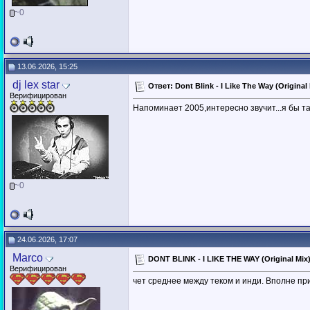
~0
13.06.2026, 15:25
dj lex star
Ответ: Dont Blink - I Like The Way (Original 
Верифицирован
Напоминает 2005,интересно звучит...я бы т
~0
24.06.2026, 17:07
Marco
DONT BLINK - I LIKE THE WAY (Original Mix
Верифицирован
чет среднее между теком и инди. Вполне пр