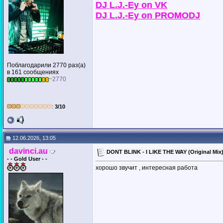
DJ L.J.-Ey on VK
DJ L.J.-Ey on PROMODJ
Поблагодарили 2770 раз(а)
в 161 сообщениях
~2770
:
3/10
12.06.2026, 13:05
davinci.au
DONT BLINK - I LIKE THE WAY (Original Mix
- - Gold User - -
хорошо звучит , интересная работа