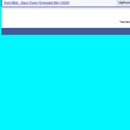
Dont Blink - Bass Pump (Extended Mix) [2026]
VipPro
Часово