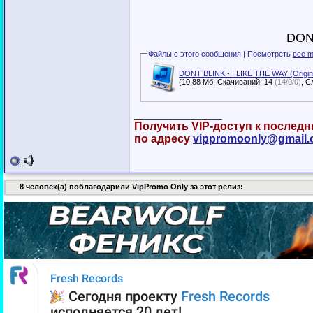
DONT
Файлы с этого сообщения | Посмотреть
все m
DONT BLINK - I LIKE THE WAY (Origina
(10.88 Мб, Скачиваний: 14
(14/0/0)
__________________
Получить VIP-доступ к послед
по адресу
vippromoonly@gmail
8 человек(а) поблагодарили VipPromo Only за этот релиз: