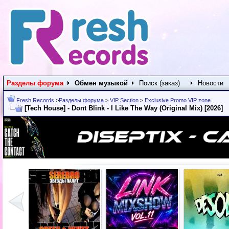
Разделы форума
Обмен музыкой
Поиск (заказ)
Новости
Fresh Records
>
Разделы форума
>
VIP Section
>
Exclusive Promo VIP zone
[Tech House] - Dont Blink - I Like The Way (Original Mix) [2026]