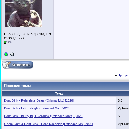
Поблагодарили 60 раз(а) в 9
сообщениях
~60
«
Предыд
Похожие темы
Тема
Dont Blink - Relentless Beats (Original Mix) [2026]
S.J
Dont Blink - Left To Right (Extended Mix) [2026]
VipPro
Dont Blink - Bit By Bit; Overdrink (Extended Mix's) [2026]
S.J
Goom Gum & Dont Blink - Hard Decssion (Extended Mix) 2026]
VipPro