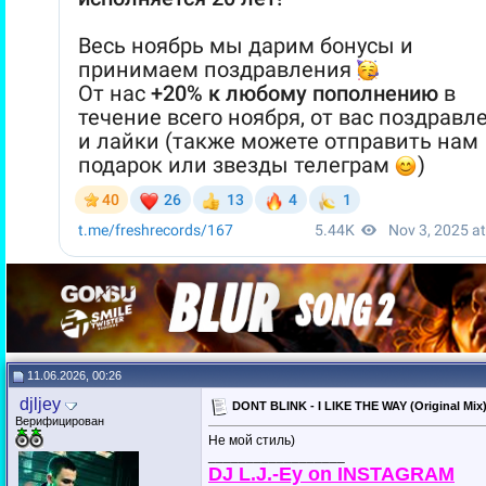
11.06.2026, 00:26
djljey
DONT BLINK - I LIKE THE WAY (Original Mix
Верифицирован
Не мой стиль)
__________________
DJ L.J.-Ey on INSTAGRAM