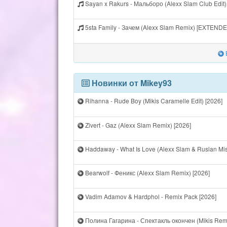
Sayan x Rakurs - Мальборо (Alexx Slam Club Edit
5sta Family - Зачем (Alexx Slam Remix) [EXTEND
Новинки от Mikey93
Rihanna - Rude Boy (Mikis Caramelle Edit) [2026]
Zivert - Gaz (Alexx Slam Remix) [2026]
Haddaway - What Is Love (Alexx Slam & Ruslan Mis
Bearwolf - Феникс (Alexx Slam Remix) [2026]
Vadim Adamov & Hardphol - Remix Pack [2026]
Полина Гагарина - Спектакль окончен (Mikis Remi