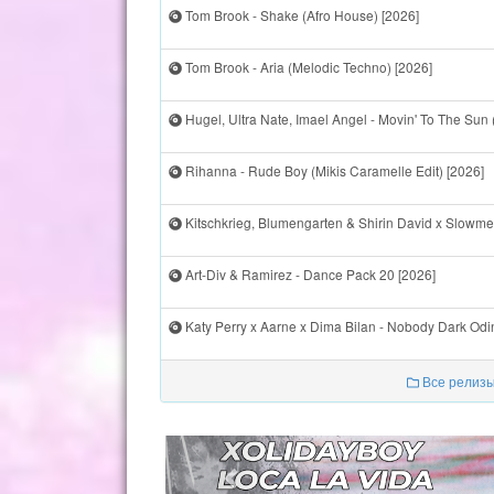
Tom Brook - Shake (Afro House) [2026]
Tom Brook - Aria (Melodic Techno) [2026]
Hugel, Ultra Nate, Imael Angel - Movin' To The Sun
Rihanna - Rude Boy (Mikis Caramelle Edit) [2026]
Kitschkrieg, Blumengarten & Shirin David x Slowm
Art-Div & Ramirez - Dance Pack 20 [2026]
Katy Perry x Aarne x Dima Bilan - Nobody Dark Odin
Все релизы 