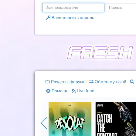
Email
Пароль
Восстановить пароль
Разделы форума
Обмен музыкой
Помощь
Live feed