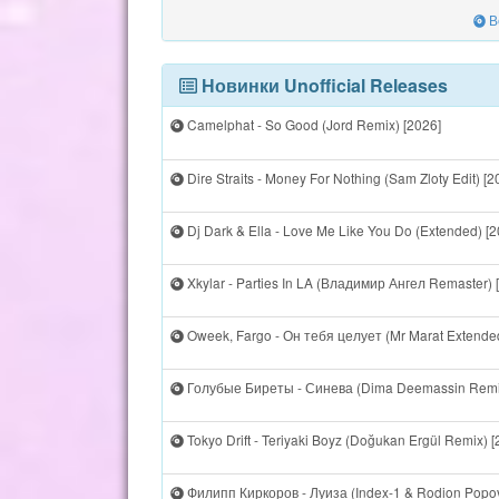
В
Новинки Unofficial Releases
Camelphat - So Good (Jord Remix) [2026]
Dire Straits - Money For Nothing (Sam Zloty Edit) [2
Dj Dark & Ella - Love Me Like You Do (Extended) [2
Xkylar - Parties In LA (Владимир Ангел Remaster) 
Oweek, Fargo - Он тебя целует (Mr Marat Extende
Голубые Биреты - Синева (Dima Deemassin Remix
Tokyo Drift - Teriyaki Boyz (Doğukan Ergül Remix) [
Филипп Киркоров - Луиза (Index-1 & Rodion Popov