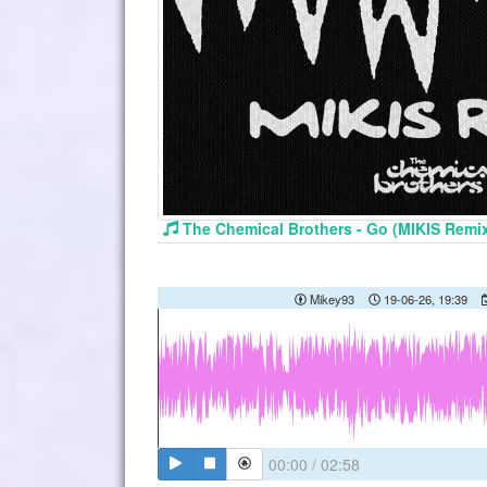
The Chemical Brothers - Go (MIKIS Remi
Mikey93
19-06-26, 19:39
00:00
/
02:58