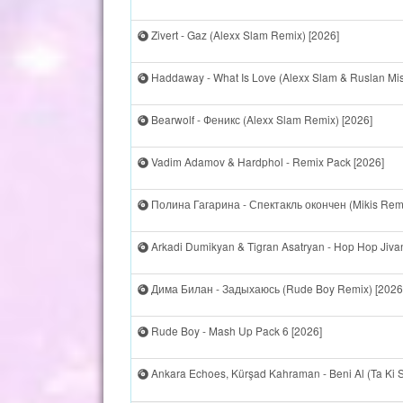
Zivert - Gaz (Alexx Slam Remix) [2026]
Haddaway - What Is Love (Alexx Slam & Ruslan Mis
Bearwolf - Феникс (Alexx Slam Remix) [2026]
Vadim Adamov & Hardphol - Remix Pack [2026]
Полина Гагарина - Спектакль окончен (Mikis Remi
Arkadi Dumikyan & Tigran Asatryan - Hop Hop Jivani
Дима Билан - Задыхаюсь (Rude Boy Remix) [2026
Rude Boy - Mash Up Pack 6 [2026]
Ankara Echoes, Kürşad Kahraman - Beni Al (Ta Ki S