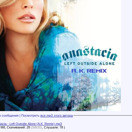
Файлы с этого сообщения | Посмотреть
все mp3 этого автора
acia - Left Outside Alone (A.K. Remix).mp3
6 Мб, Скачиваний: 28
(0/8/20)
, Слушали: 78 )