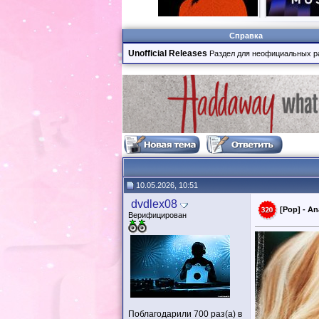
Справка
Unofficial Releases
Раздел для неофициальных р
10.05.2026, 10:51
dvdlex08
[Pop] - An
Верифицирован
Поблагодарили 700 раз(а) в