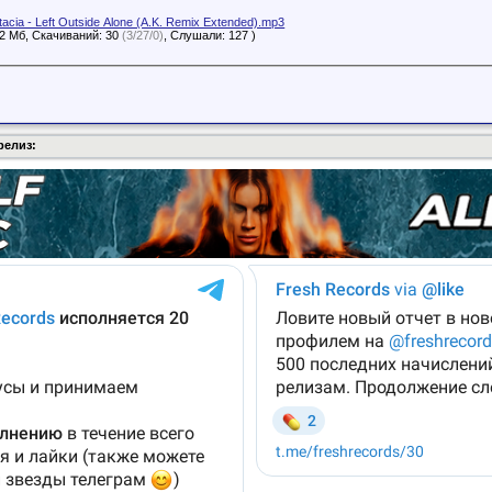
acia - Left Outside Alone (A.K. Remix Extended).mp3
72 Мб, Скачиваний: 30
(3/27/0)
, Слушали: 127 )
релиз: