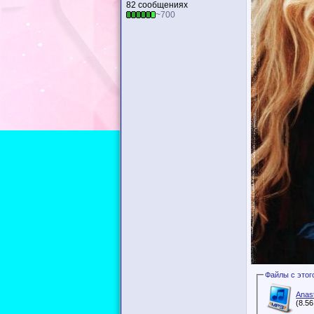
82 сообщениях
~700
Anast
(8.5