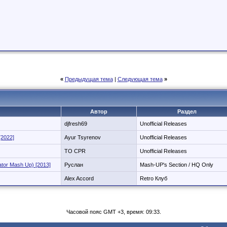
«
Предыдущая тема
|
Следующая тема
»
Автор
Раздел
djfresh69
Unofficial Releases
[2022]
Ayur Tsyrenov
Unofficial Releases
TO CPR
Unofficial Releases
ator Mash Up) [2013]
Руслан
Mash-UP's Section / HQ Only
Alex Accord
Retro Клуб
Часовой пояс GMT +3, время: 09:33.