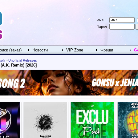
Имя
Пароль
оиск (заказ)
Новости
VIP Zone
Фреши
G
кой
>
Unofficial Releases
 (A.K. Remix) [2026]