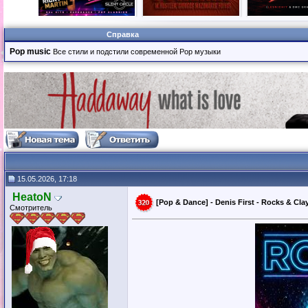
Справка
Pop music
Все стили и подстили современной Pop музыки
15.05.2026, 17:18
HeatoN
[Pop & Dance] - Denis First - Rocks & Clay
Смотритель