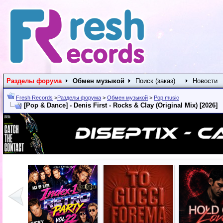
Разделы форума
Обмен музыкой
Поиск (заказ)
Новости
Fresh Records
>
Разделы форума
>
Обмен музыкой
>
Pop music
[Pop & Dance] - Denis First - Rocks & Clay (Original Mix) [2026]