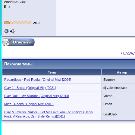
сообщениях
~2
:
2/10
«
Предыд
Похожие темы
Тема
Автор
Regardless - Red Rocks (Original Mix) [2026]
Evgeniy
Clay J - Broad (Original Mix) [2021]
dj.valentineblack
Clay Duk – My Microbs (Original Mix) [2014]
Vovan
Minz - Rocks (Original Mix) [2013]
Liman
Clay & Lewi vs. Nalder - Let Me Love You For Tonight (Denis
BestClub
First, V.Reznikov, Dj InStyle Remix)[2011]