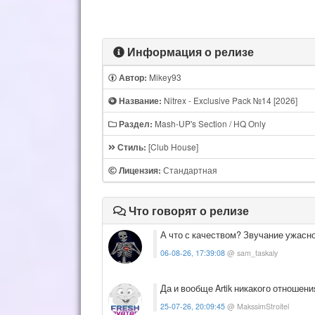
Информация о релизе
Mikey93
Автор:
Nitrex - Exclusive Pack №14 [2026]
Название:
Mash-UP's Section / HQ Only
Раздел:
[Club House]
Стиль:
Стандартная
Лицензия:
Что говорят о релизе
А что с качеством? Звучание ужасн
06-08-26, 17:39:08
@ sam_taskaly
Да и вообще Artik никакого отношения
25-07-26, 20:09:45
@ MakssimStroitel