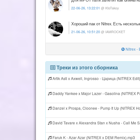
для МРОТ пати залетит как блины н
22-06-26, 13:22:01
@ KtoTakoy
Хороший пак от Nitrex. Есть несколь
21-06-26, 10:51:20
@ IAMROCKET
Nitrex -
Треки из этого сборника
Artik Asti x Axwell, Ingrosso - Царица (NITREX Edi
Daddy Yankee x Major Lazer - Gasolina (NITREX P
Danzel x Prospa, Cloonee - Pump It Up (NITREX H
David Tavare x Alexandra Stan x Nusha - Call Me 
Faruk K - Azar Azar (NITREX x DEM Remix).mp3