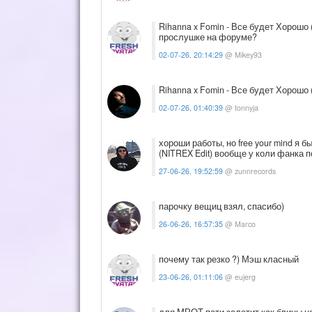
Rihanna x Fomin - Все будет Хорошо 
прослушке на форуме?
02-07-26, 20:14:29
@ Mikey93
Rihanna x Fomin - Все будет Хорошо 
02-07-26, 01:40:39
@ tonnyja
хороши работы, но free your mind я бы 
(NITREX Edit) вообще у коли фанка п
27-06-26, 19:52:59
@ zunnrecords
парочку вещиц взял, спасибо)
26-06-26, 16:57:35
@ Marco
почему так резко ?) Мэш класный
23-06-26, 01:11:06
@ eujerg