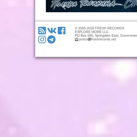
© 2005-2026 FRESH RECORDS
EXPLORE MORE LLC
PO Box 590, Springates East, Governmen
press
freshrecords.net