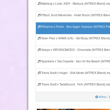
Matrang x Lizwi, KIDY - Meduza (NITREX Blend).m
Pitbull, Kurd Mavericks - Hotel Room (NITREX Ble
Rihanna x Fomin - Все будет Хорошо (NITREX Par
Sean Paul x SAMA (US) - Get Busy (NITREX Blend
Seeya x GROSSOMODO - Chocolata (NITREX Blen
Spankers x Yas Cepeda - Sex On the Beach (NITR
Travis Scott x Hugel - Sick Mode (NITREX Blend).m
Travis Scott x TwistSound - Fe!n (NITREX Blend).m
Nitrex -