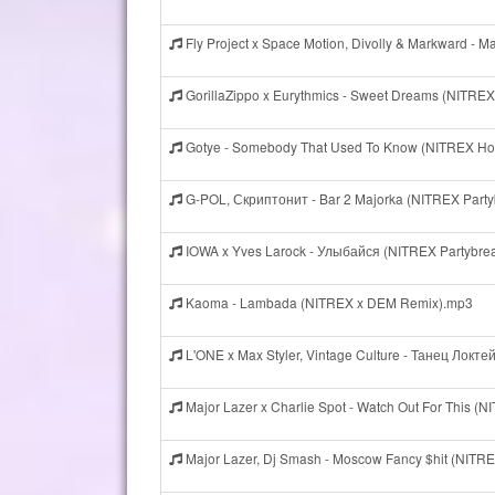
Fly Project x Space Motion, Divolly & Markward - 
GorillaZippo x Eurythmics - Sweet Dreams (NITREX
Gotye - Somebody That Used To Know (NITREX Ho
G-POL, Скриптонит - Bar 2 Majorka (NITREX Part
IOWA x Yves Larock - Улыбайся (NITREX Partybre
Kaoma - Lambada (NITREX x DEM Remix).mp3
L'ONE x Max Styler, Vintage Culture - Танец Локт
Major Lazer x Charlie Spot - Watch Out For This (
Major Lazer, Dj Smash - Moscow Fancy $hit (NITR