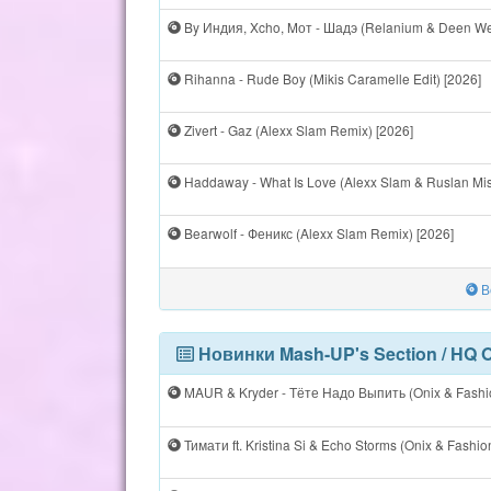
By Индия, Xcho, Mот - Шадэ (Relanium & Deen We
Rihanna - Rude Boy (Mikis Caramelle Edit) [2026]
Zivert - Gaz (Alexx Slam Remix) [2026]
Haddaway - What Is Love (Alexx Slam & Ruslan Mis
Bearwolf - Феникс (Alexx Slam Remix) [2026]
В
Новинки Mash-UP's Section / HQ 
MAUR & Kryder - Тёте Надо Выпить (Onix & Fashio
Тимати ft. Kristina Si & Echo Storms (Onix & Fashion