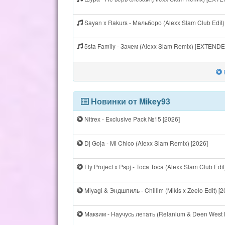
Sayan x Rakurs - Мальборо (Alexx Slam Club Edit
5sta Family - Зачем (Alexx Slam Remix) [EXTEND
Новинки от Mikey93
Nitrex - Exclusive Pack №15 [2026]
Dj Goja - Mi Chico (Alexx Slam Remix) [2026]
Fly Project x Pspj - Toca Toca (Alexx Slam Club Edit
Miyagi & Эндшпиль - Chillim (Mikis x Zeelo Edit) [2
Макsим - Научусь летать (Relanium & Deen West B