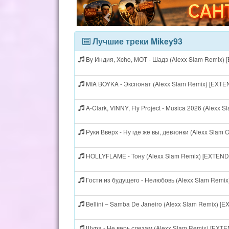
Лучшие треки Mikey93
By Индия, Xcho, МОТ - Шадэ (Alexx Slam Remix)
MIA BOYKA - Экспонат (Alexx Slam Remix) [EXT
A-Clark, VINNY, Fly Project - Musica 2026 (Alexx
Руки Вверх - Ну где же вы, девчонки (Alexx Slam
HOLLYFLAME - Тону (Alexx Slam Remix) [EXTEN
Гости из будущего - Нелюбовь (Alexx Slam Remi
Bellini – Samba De Janeiro (Alexx Slam Remix) 
Шура - Не верь слезам (Alexx Slam Remix) [EXT