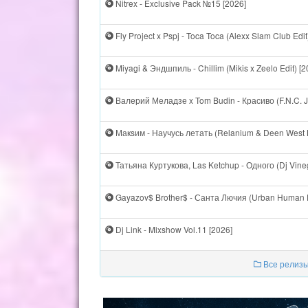
Nitrex - Exclusive Pack №15 [2026]
Fly Project x Pspj - Toca Toca (Alexx Slam Club Edit
Miyagi & Эндшпиль - Chillim (Mikis x Zeelo Edit) [2
Валерий Меладзе x Tom Budin - Красиво (F.N.C. 
Макsим - Научусь летать (Relanium & Deen West B
Татьяна Куртукова, Las Ketchup - Одного (Dj Vineg
Gayazov$ Brother$ - Санта Лючия (Urban Human Ed
Dj Link - Mixshow Vol.11 [2026]
Все релизы 