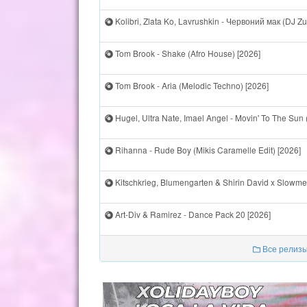
Kolibri, Zlata Ko, Lavrushkin - Червоний мак (DJ Z
Tom Brook - Shake (Afro House) [2026]
Tom Brook - Aria (Melodic Techno) [2026]
Hugel, Ultra Nate, Imael Angel - Movin' To The Sun
Rihanna - Rude Boy (Mikis Caramelle Edit) [2026]
Kitschkrieg, Blumengarten & Shirin David x Slowm
Art-Div & Ramirez - Dance Pack 20 [2026]
Все релизы 