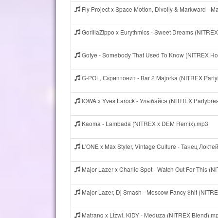
Fly Project x Space Motion, Divolly & Markward - 
GorillaZippo x Eurythmics - Sweet Dreams (NITREX
Gotye - Somebody That Used To Know (NITREX Ho
G-POL, Скриптонит - Bar 2 Majorka (NITREX Part
IOWA x Yves Larock - Улыбайся (NITREX Partybre
Kaoma - Lambada (NITREX x DEM Remix).mp3
L'ONE x Max Styler, Vintage Culture - Танец Локт
Major Lazer x Charlie Spot - Watch Out For This (
Major Lazer, Dj Smash - Moscow Fancy $hit (NITR
Matrang x Lizwi, KIDY - Meduza (NITREX Blend).m