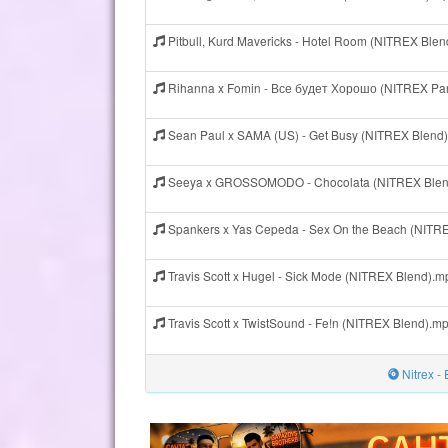
Pitbull, Kurd Mavericks - Hotel Room (NITREX Ble
Rihanna x Fomin - Все будет Хорошо (NITREX Par
Sean Paul x SAMA (US) - Get Busy (NITREX Blend
Seeya x GROSSOMODO - Chocolata (NITREX Blen
Spankers x Yas Cepeda - Sex On the Beach (NITR
Travis Scott x Hugel - Sick Mode (NITREX Blend).m
Travis Scott x TwistSound - Fe!n (NITREX Blend).m
Nitrex -