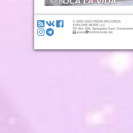
© 2005-2026 FRESH RECORDS
EXPLORE MORE LLC
PO Box 590, Springates East, Governmen
press
freshrecords.net