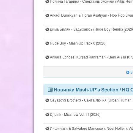
Полина Гагарина - Спектакль окончен (Mikis Remi
Arkadi Dumikyan & Tigran Asatryan - Hop Hop Jivani
Дима Билан - Задыхаюсь (Rude Boy Remix) [2026
Rude Boy - Mash Up Pack 6 [2026]
Ankara Echoes, Kürşad Kahraman - Beni Al (Ta Ki S
В
Новинки Mash-UP's Section / HQ 
Gayazov$ Brother$ - Санта Лючия (Urban Human E
Dj Link - Mixshow Vol.11 [2026]
Инфинити & Salvatore Mancuso x Noel Holler x Vitam