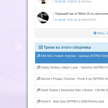
22-06-26, 13:22:01
@ KtoTakoy
Хороший пак от Nitrex. Есть несколь
21-06-26, 10:51:20
@ IAMROCKET
Nitrex -
Треки из этого сборника
Artik Asti x Axwell, Ingrosso - Царица (NITREX Edi
Daddy Yankee x Major Lazer - Gasolina (NITREX P
Danzel x Prospa, Cloonee - Pump It Up (NITREX H
David Tavare x Alexandra Stan x Nusha - Call Me 
Faruk K - Azar Azar (NITREX x DEM Remix).mp3