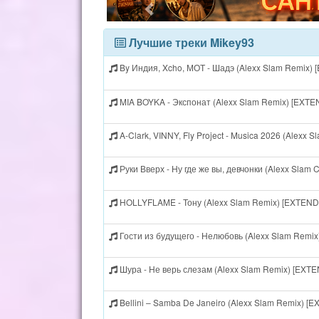
Лучшие треки Mikey93
By Индия, Xcho, МОТ - Шадэ (Alexx Slam Remix)
MIA BOYKA - Экспонат (Alexx Slam Remix) [EXT
A-Clark, VINNY, Fly Project - Musica 2026 (Alexx
Руки Вверх - Ну где же вы, девчонки (Alexx Slam
HOLLYFLAME - Тону (Alexx Slam Remix) [EXTEN
Гости из будущего - Нелюбовь (Alexx Slam Remi
Шура - Не верь слезам (Alexx Slam Remix) [EXT
Bellini – Samba De Janeiro (Alexx Slam Remix) 