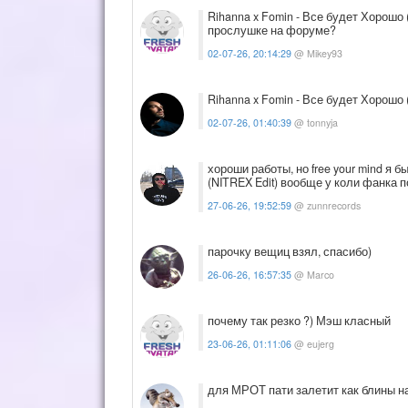
Rihanna x Fomin - Все будет Хорошо 
прослушке на форуме?
02-07-26, 20:14:29
@ Mikey93
Rihanna x Fomin - Все будет Хорошо 
02-07-26, 01:40:39
@ tonnyja
хороши работы, но free your mind я бы 
(NITREX Edit) вообще у коли фанка п
27-06-26, 19:52:59
@ zunnrecords
парочку вещиц взял, спасибо)
26-06-26, 16:57:35
@ Marco
почему так резко ?) Мэш класный
23-06-26, 01:11:06
@ eujerg
для МРОТ пати залетит как блины н