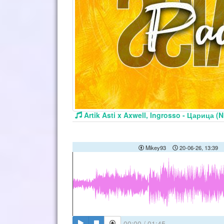
Artik Asti x Axwell, Ingrosso - Царица (
Mikey93
20-06-26, 13:39
00:00
/
01:45