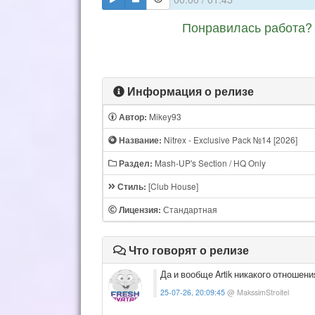
Понравилась работа? 
Информация о релизе
Mikey93
Автор:
Nitrex - Exclusive Pack №14 [2026]
Название:
Mash-UP's Section / HQ Only
Раздел:
[Club House]
Стиль:
Стандартная
Лицензия:
Что говорят о релизе
Да и вообще Artik никакого отношения
25-07-26, 20:09:45
@ MakssimStroitel