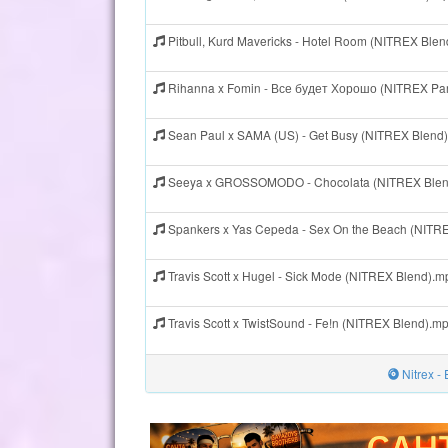
Pitbull, Kurd Mavericks - Hotel Room (NITREX Ble
Rihanna x Fomin - Все будет Хорошо (NITREX Par
Sean Paul x SAMA (US) - Get Busy (NITREX Blend
Seeya x GROSSOMODO - Chocolata (NITREX Blen
Spankers x Yas Cepeda - Sex On the Beach (NITR
Travis Scott x Hugel - Sick Mode (NITREX Blend).m
Travis Scott x TwistSound - Fe!n (NITREX Blend).m
Nitrex -