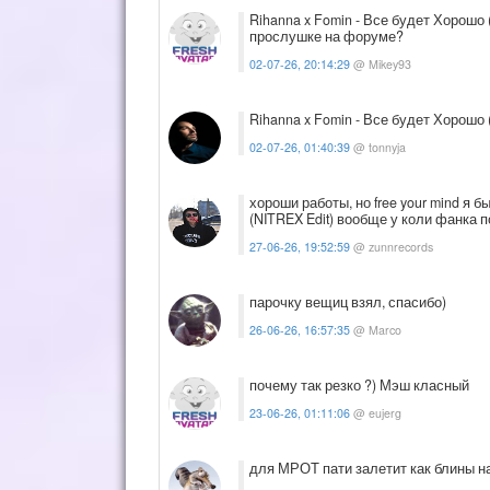
Rihanna x Fomin - Все будет Хорошо 
прослушке на форуме?
02-07-26, 20:14:29
@ Mikey93
Rihanna x Fomin - Все будет Хорошо 
02-07-26, 01:40:39
@ tonnyja
хороши работы, но free your mind я бы 
(NITREX Edit) вообще у коли фанка п
27-06-26, 19:52:59
@ zunnrecords
парочку вещиц взял, спасибо)
26-06-26, 16:57:35
@ Marco
почему так резко ?) Мэш класный
23-06-26, 01:11:06
@ eujerg
для МРОТ пати залетит как блины н