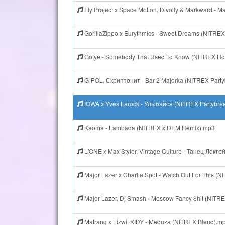
Fly Project x Space Motion, Divolly & Markward - 
GorillaZippo x Eurythmics - Sweet Dreams (NITREX
Gotye - Somebody That Used To Know (NITREX Ho
G-POL, Скриптонит - Bar 2 Majorka (NITREX Part
IOWA x Yves Larock - Улыбайся (NITREX Partybre
Kaoma - Lambada (NITREX x DEM Remix).mp3
L'ONE x Max Styler, Vintage Culture - Танец Локт
Major Lazer x Charlie Spot - Watch Out For This (
Major Lazer, Dj Smash - Moscow Fancy $hit (NITR
Matrang x Lizwi, KIDY - Meduza (NITREX Blend).m