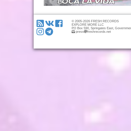
© 2005-2026 FRESH RECORDS
EXPLORE MORE LLC
PO Box 590, Springates East, Governmen
press
freshrecords.net