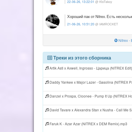
22-06-26, 13:22:01
@ KtoTakoy
Хороший пак от Nitrex. Есть несколь
21-06-26, 10:51:20
@ IAMROCKET
Nitrex -
Треки из этого сборника
Artik Asti x Axwell, Ingrosso - Царица (NITREX Edi
Daddy Yankee x Major Lazer - Gasolina (NITREX P
Danzel x Prospa, Cloonee - Pump It Up (NITREX H
David Tavare x Alexandra Stan x Nusha - Call Me 
Faruk K - Azar Azar (NITREX x DEM Remix).mp3