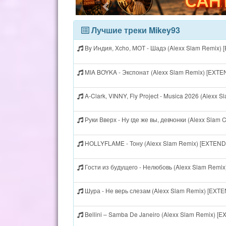
Лучшие треки Mikey93
By Индия, Xcho, МОТ - Шадэ (Alexx Slam Remix)
MIA BOYKA - Экспонат (Alexx Slam Remix) [EXT
A-Clark, VINNY, Fly Project - Musica 2026 (Alexx
Руки Вверх - Ну где же вы, девчонки (Alexx Slam
HOLLYFLAME - Тону (Alexx Slam Remix) [EXTEN
Гости из будущего - Нелюбовь (Alexx Slam Remi
Шура - Не верь слезам (Alexx Slam Remix) [EXT
Bellini – Samba De Janeiro (Alexx Slam Remix) 