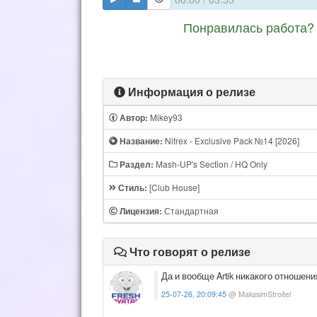
Понравилась работа? 
Информация о релизе
Mikey93
Автор:
Nitrex - Exclusive Pack №14 [2026]
Название:
Mash-UP's Section / HQ Only
Раздел:
[Club House]
Стиль:
Стандартная
Лицензия:
Что говорят о релизе
Да и вообще Artik никакого отношения
25-07-26, 20:09:45
@ MakssimStroitel