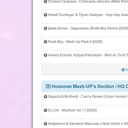
Полина Гагарина - Спектакль окончен (Mikis Remi
Arkadi Dumikyan & Tigran Asatryan - Hop Hop Jivani
Дима Билан - Задыхаюсь (Rude Boy Remix) [2026
Rude Boy - Mash Up Pack 6 [2026]
Ankara Echoes, Kürşad Kahraman - Beni Al (Ta Ki S
В
Новинки Mash-UP's Section / HQ 
Gayazov$ Brother$ - Санта Лючия (Urban Human E
Dj Link - Mixshow Vol.11 [2026]
Инфинити & Salvatore Mancuso x Noel Holler x Vitam