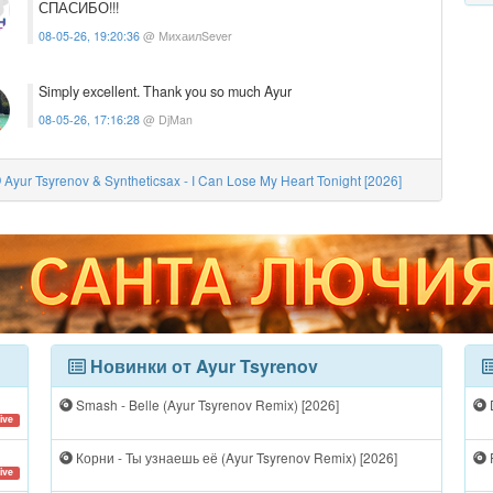
СПАСИБО!!!
08-05-26, 19:20:36
@ МихаилSever
Simply excellent. Thank you so much Ayur
08-05-26, 17:16:28
@ DjMan
Ayur Tsyrenov & Syntheticsax - I Can Lose My Heart Tonight [2026]
Новинки от Ayur Tsyrenov
Smash - Belle (Ayur Tsyrenov Remix) [2026]
ive
Корни - Ты узнаешь её (Ayur Tsyrenov Remix) [2026]
F
ive