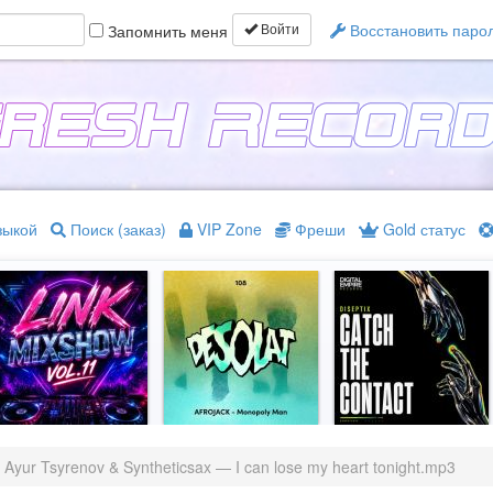
Восстановить паро
Запомнить меня
Войти
зыкой
Поиск (заказ)
VIP Zone
Фреши
Gold статус
Ayur Tsyrenov & Syntheticsax — I can lose my heart tonight.mp3