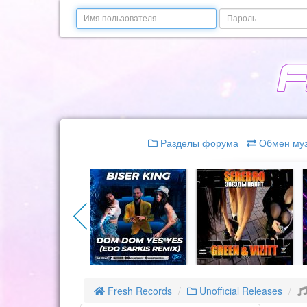
Email
Пароль
Разделы форума
Обмен му
Fresh Records
Unofficial Releases