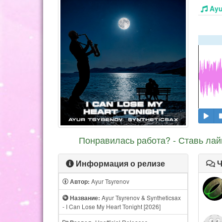
Ayu
Понравилась работа? - Ставь лай
Информация о релизе
Ч
Ayur Tsyrenov
Автор:
Ayur Tsyrenov & Syntheticsax
Название:
- I Can Lose My Heart Tonight [2026]