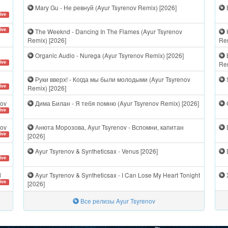
Mary Gu - Не ревнуй (Ayur Tsyrenov Remix) [2026]
ive
ive
The Weeknd - Dancing In The Flames (Ayur Tsyrenov
Remix) [2026]
Rem
Organic Audio - Nurega (Ayur Tsyrenov Remix) [2026]
ive
Rem
Руки вверх! - Когда мы были молодыми (Ayur Tsyrenov
S
ive
Remix) [2026]
ov
Дима Билан - Я тебя помню (Ayur Tsyrenov Remix) [2026]
ive
nov
Анюта Морозова, Ayur Tsyrenov - Вспомни, капитан
D
ive
[2026]
Ayur Tsyrenov & Syntheticsax - Venus [2026]
D
ive
d
Ayur Tsyrenov & Syntheticsax - I Can Lose My Heart Tonight
X
ive
[2026]
Все релизы Ayur Tsyrenov