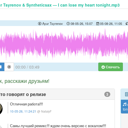
r Tsyrenov & Syntheticsax — I can lose my heart tonight.mp3
Ayur Tsyrenov
08-05-26, 15:07
05-08-26, 11:05
00:00
/
03:49
Скачать
к, расскажи друзьям!
то говорят о релизе
3
Отличная работа!!!!
A
ton
10-05-26, 11:24:21
@ NatalyF
Самы лучший ремикс!!! ждем очень версию с вокалом!!!!