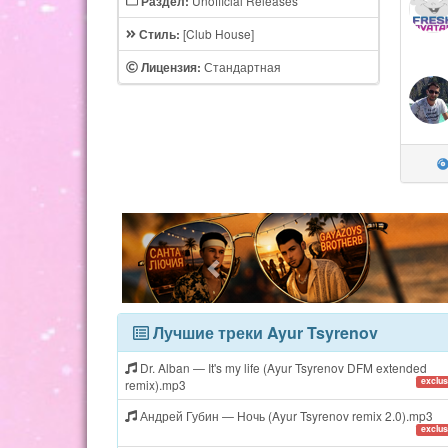
Unofficial Releases
Раздел:
[Club House]
Стиль:
Стандартная
Лицензия:
Лучшие треки Ayur Tsyrenov
Dr. Alban — It's my life (Ayur Tsyrenov DFM extended
exclus
remix).mp3
Андрей Губин — Ночь (Ayur Tsyrenov remix 2.0).mp3
exclus