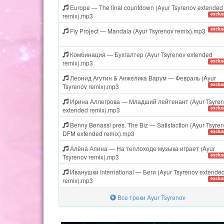
Europe — The final countdown (Ayur Tsyrenov extended
exclus
remix).mp3
exclus
Fly Project — Mandala (Ayur Tsyrenov remix).mp3
Комбинация — Бухгалтер (Ayur Tsyrenov extended
exclus
remix).mp3
Леонид Агутин & Анжелика Варум — Февраль (Ayur
exclus
Tsyrenov remix).mp3
Ирина Аллегрова — Младший лейтенант (Ayur Tsyren
exclus
extended remix).mp3
Benny Benassi pres. The Biz — Satisfaction (Ayur Tsyre
exclus
DFM extended remix).mp3
Алёна Апина — На теплоходе музыка играет (Ayur
exclus
Tsyrenov remix).mp3
Иванушки International — Беги (Ayur Tsyrenov extende
exclus
remix).mp3
Все треки Ayur Tsyrenov