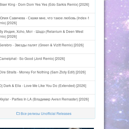
Biser King - Dom Dom Yes Yes (Edo Sarkis Remix) [2026]
Юлия Савичева - Скажи мне, что такое любовь (Index-1
ix) [2026]
By Индия, Xcho, Mот - Шадэ (Relanium & Deen West
ix) [2026]
erebro - Звезды палят (Green & Vizitt Remix) [2026]
Camelphat - So Good (Jord Remix) [2026]
ire Straits - Money For Nothing (Sam Zloty Edit) [2026]
j Dark & Ella - Love Me Like You Do (Extended) [2026]
kylar - Parties In LA (Владимир Ангел Remaster) [2026]
Все релизы Unofficial Releases