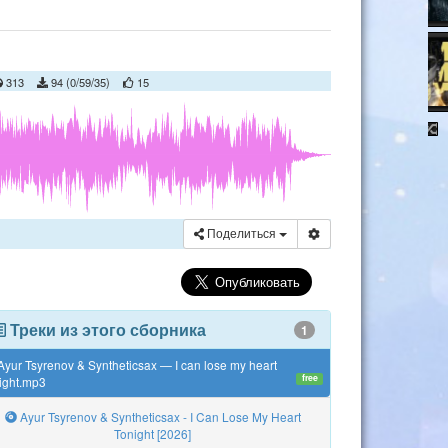
313
94 (0/59/35)
15
Поделиться
Треки из этого сборника
1
yur Tsyrenov & Syntheticsax — I can lose my heart
free
ight.mp3
Ayur Tsyrenov & Syntheticsax - I Can Lose My Heart
Tonight [2026]