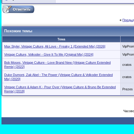
«
Предыд
Похожие темы
Тема
Max Styler, Vintage Culture, Ali Love - Freaky 1 (Extended Mix) [2026]
VipPro
Vintage Culture, Volkoder - Give It To Me (Original Mix) [2024]
VipPro
Bob Moses, Vintage Culture - Love Brand New (Vintage Culture Extended
cratos
Remix) [2022]
Duke Dumont, Zak Abel - The Power (Vintage Culture & Volkoder Extended
cratos
Mix) [2020]
Vintage Culture & Adam K - Pour Over (Vintage Culture & Bruno Be Extended
Prezes
Remix) [2018]
Часово