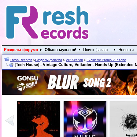
Разделы форума
Обмен музыкой
Поиск (заказ)
Новости
Fresh Records
>
Разделы форума
>
VIP Section
>
Exclusive Promo VIP zone
[Tech House] - Vintage Culture, Volkoder - Hands Up (Extended M