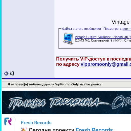
Vintage
Файлы с этого сообщения | Посмотреть
все m
Vintage Culture, Volkoder - Hands Up (
(13.43 Мб, Скачиваний: 9
(9/0/0)
__________________
Получить VIP-доступ к послед
по адресу
vippromoonly@gmail
6 человек(а) поблагодарили VipPromo Only за этот релиз: