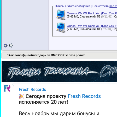
Файлы с этого сообщения | Посмотреть
все m
Queen - We Will Rock You (Dmc Cox R
(5.43 Мб, Скачиваний: 52
(0/11/41)
Queen - We Will Rock You (Dmc Cox E
(7.65 Мб, Скачиваний: 84
(7/77/0)
14 человек(а) поблагодарили DMC COX за этот релиз: