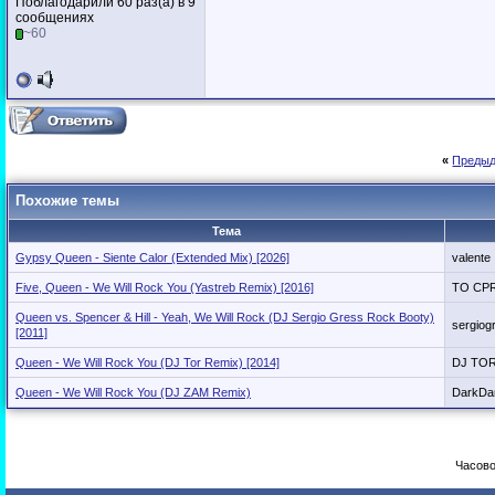
Поблагодарили 60 раз(а) в 9
сообщениях
~60
«
Предыд
Похожие темы
Тема
Gypsy Queen - Siente Calor (Extended Mix) [2026]
valente
Five, Queen - We Will Rock You (Yastreb Remix) [2016]
TO CP
Queen vs. Spencer & Hill - Yeah, We Will Rock (DJ Sergio Gress Rock Booty)
sergiog
[2011]
Queen - We Will Rock You (DJ Tor Remix) [2014]
DJ TO
Queen - We Will Rock You (DJ ZAM Remix)
DarkDa
Часово