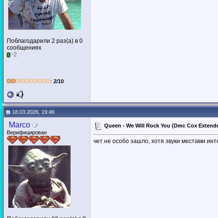
Поблагодарили 2 раз(а) в 0
сообщениях
~2
:
2/10
18.03.2026, 19:46
Marco
Queen - We Will Rock You (Dmc Cox Extend
Верифицирован
чет не особо зашло, хотя звуки местами ин