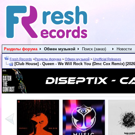
Разделы форума
Обмен музыкой
Поиск (заказ)
Новости
Fresh Records
>
Разделы форума
>
Обмен музыкой
>
Unofficial Releases
[Club House] - Queen - We Will Rock You (Dmc Cox Remix) [2026