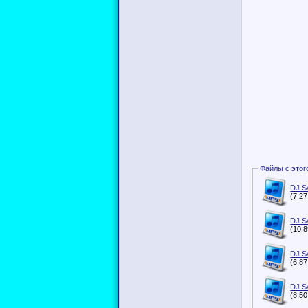
DJ S
(7.2
DJ S
(10.
DJ S
(6.8
DJ S
(8.5