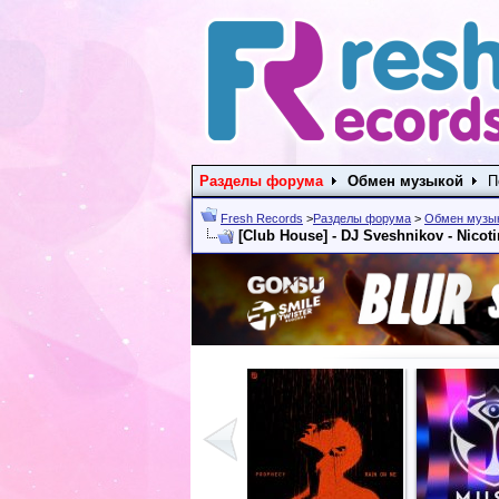
Разделы форума
Обмен музыкой
П
Fresh Records
>
Разделы форума
>
Обмен музы
[Club House] - DJ Sveshnikov - Nico