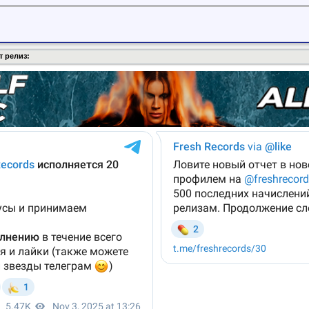
т релиз: