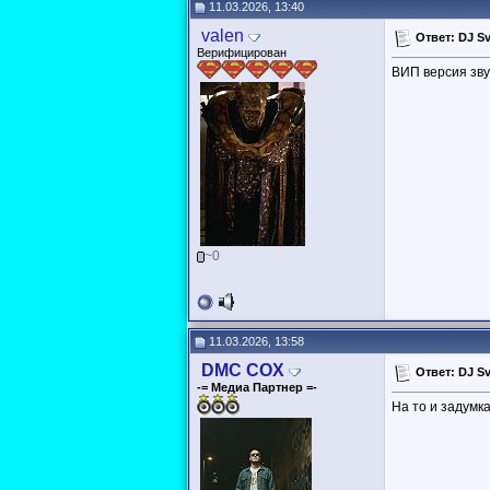
11.03.2026, 13:40
valen
Ответ: DJ S
Верифицирован
ВИП версия зв
~0
11.03.2026, 13:58
DMC COX
Ответ: DJ S
-= Медиа Партнер =-
На то и задумка